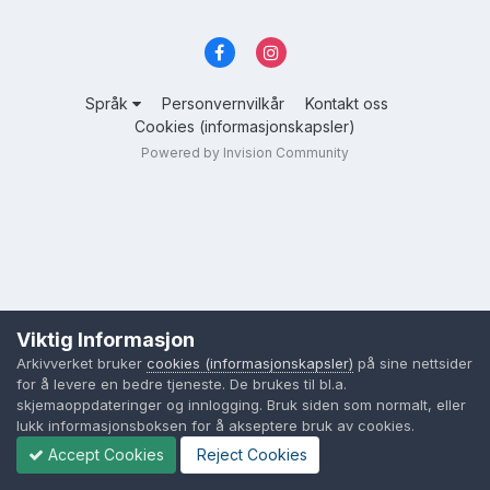
Språk
Personvernvilkår
Kontakt oss
Cookies (informasjonskapsler)
Powered by Invision Community
Viktig Informasjon
Arkivverket bruker
cookies (informasjonskapsler)
på sine nettsider
for å levere en bedre tjeneste. De brukes til bl.a.
skjemaoppdateringer og innlogging. Bruk siden som normalt, eller
lukk informasjonsboksen for å akseptere bruk av cookies.
Accept Cookies
Reject Cookies