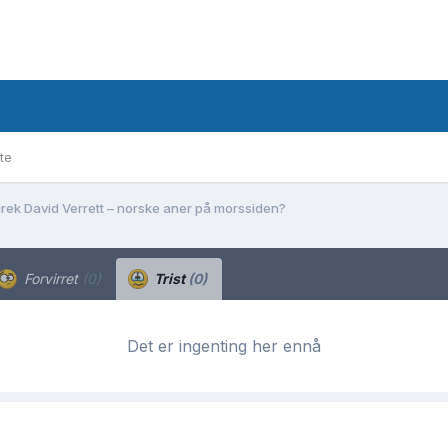
te
rek David Verrett – norske aner på morssiden?
Forvirret
(0)
Trist
(0)
Det er ingenting her ennå