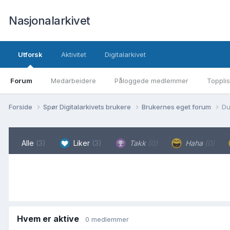
Nasjonalarkivet
Utforsk
Aktivitet
Digitalarkivet
Forum
Medarbeidere
Påloggede medlemmer
Topplis
Forside
Spør Digitalarkivets brukere
Brukernes eget forum
Du
Alle
(3)
Liker
(3)
Takk
(0)
Haha
(0)
Hvem er aktive
0 medlemmer