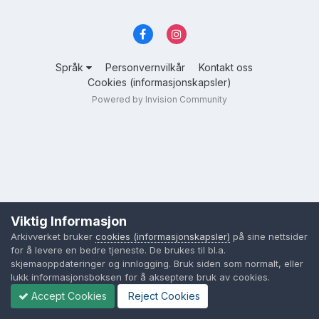
Språk
Personvernvilkår
Kontakt oss
Cookies (informasjonskapsler)
Powered by Invision Community
Viktig Informasjon
Arkivverket bruker
cookies (informasjonskapsler)
på sine nettsider
for å levere en bedre tjeneste. De brukes til bl.a.
skjemaoppdateringer og innlogging. Bruk siden som normalt, eller
lukk informasjonsboksen for å akseptere bruk av cookies.
Accept Cookies
Reject Cookies