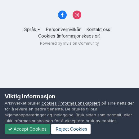
Språk
Personvernvilkår
Kontakt oss
Cookies (informasjonskapsler)
Powered by Invision Community
Viktig Informasjon
Arkivverket bruker
cookies (informasjonskapsler)
på sine nettsider
for å levere en bedre tjeneste. De brukes til bl.a.
skjemaoppdateringer og innlogging. Bruk siden som normalt, eller
lukk informasjonsboksen for å akseptere bruk av cookies.
Accept Cookies
Reject Cookies