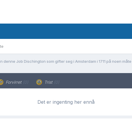
te
n denne Job Dischington som gifter seg i Amsterdam i 1711 på noen måte 
Forvirret
(0)
Trist
(0)
Det er ingenting her ennå