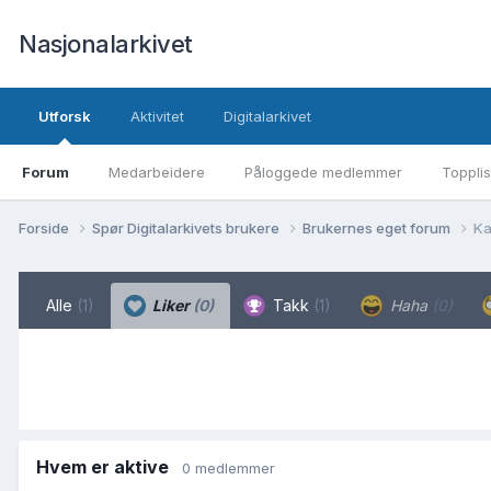
Nasjonalarkivet
Utforsk
Aktivitet
Digitalarkivet
Forum
Medarbeidere
Påloggede medlemmer
Topplis
Forside
Spør Digitalarkivets brukere
Brukernes eget forum
Ka
Alle
(1)
Liker
(0)
Takk
(1)
Haha
(0)
Hvem er aktive
0 medlemmer