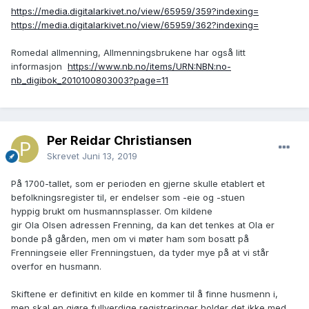
https://media.digitalarkivet.no/view/65959/359?indexing=
https://media.digitalarkivet.no/view/65959/362?indexing=
Romedal allmenning, Allmenningsbrukene har også litt
informasjon
https://www.nb.no/items/URN:NBN:no-
nb_digibok_2010100803003?page=11
Per Reidar Christiansen
Skrevet
Juni 13, 2019
På 1700-tallet, som er perioden en gjerne skulle etablert et
befolkningsregister til, er endelser som -eie og -stuen
hyppig brukt om husmannsplasser. Om kildene
gir Ola Olsen adressen Frenning, da kan det tenkes at Ola er
bonde på gården, men om vi møter ham som bosatt på
Frenningseie eller Frenningstuen, da tyder mye på at vi står
overfor en husmann.
Skiftene er definitivt en kilde en kommer til å finne husmenn i,
men skal en gjøre fullverdige registreringer holder det ikke med