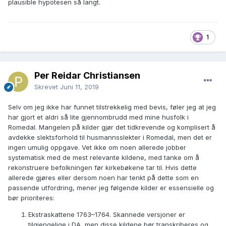
plausible hypotesen så langt.
1
Per Reidar Christiansen
Skrevet
Juni 11, 2019
Selv om jeg ikke har funnet tilstrekkelig med bevis, føler jeg at jeg
har gjort et aldri så lite gjennombrudd med mine husfolk i
Romedal. Mangelen på kilder gjør det tidkrevende og komplisert å
avdekke slektsforhold til husmannsslekter i Romedal, men det er
ingen umulig oppgave. Vet ikke om noen allerede jobber
systematisk med de mest relevante kildene, med tanke om å
rekonstruere befolkningen før kirkebøkene tar til. Hvis dette
allerede gjøres eller dersom noen har tenkt på dette som en
passende utfordring, mener jeg følgende kilder er essensielle og
bør prioriteres:
Ekstraskattene 1763–1764. Skannede versjoner er
tilgjengelige i DA, men disse kildene bør transkriberes og