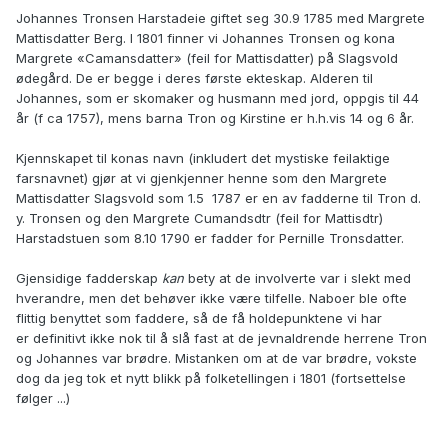
Johannes Tronsen Harstadeie giftet seg 30.9 1785 med Margrete
Mattisdatter Berg. I 1801 finner vi Johannes Tronsen og kona
Margrete «Camansdatter» (feil for Mattisdatter) på Slagsvold
ødegård. De er begge i deres første ekteskap. Alderen til
Johannes, som er skomaker og husmann med jord, oppgis til 44
år (f ca 1757), mens barna Tron og Kirstine er h.h.vis 14 og 6 år.
Kjennskapet til konas navn (inkludert det mystiske feilaktige
farsnavnet) gjør at vi gjenkjenner henne som den Margrete
Mattisdatter Slagsvold som 1.5 1787 er en av fadderne til Tron d.
y. Tronsen og den Margrete Cumandsdtr (feil for Mattisdtr)
Harstadstuen som 8.10 1790 er fadder for Pernille Tronsdatter.
Gjensidige fadderskap
kan
bety at de involverte var i slekt med
hverandre, men det behøver ikke være tilfelle. Naboer ble ofte
flittig benyttet som faddere, så de få holdepunktene vi har
er definitivt ikke nok til å slå fast at de jevnaldrende herrene Tron
og Johannes var brødre. Mistanken om at de var brødre, vokste
dog da jeg tok et nytt blikk på folketellingen i 1801 (fortsettelse
følger ...)