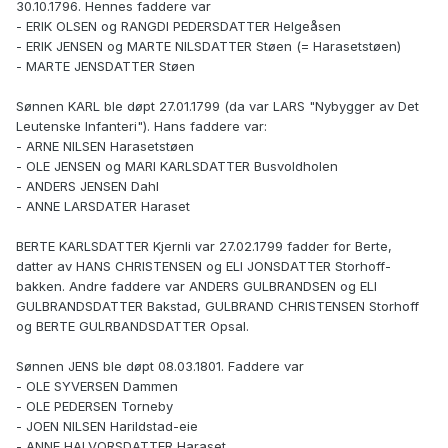
30.10.1796. Hennes faddere var
- ERIK OLSEN og RANGDI PEDERSDATTER Helgeåsen
- ERIK JENSEN og MARTE NILSDATTER Støen (= Harasetstøen)
- MARTE JENSDATTER Støen
Sønnen KARL ble døpt 27.01.1799 (da var LARS "Nybygger av Det
Leutenske Infanteri"). Hans faddere var:
- ARNE NILSEN Harasetstøen
- OLE JENSEN og MARI KARLSDATTER Busvoldholen
- ANDERS JENSEN Dahl
- ANNE LARSDATER Haraset
BERTE KARLSDATTER Kjernli var 27.02.1799 fadder for Berte,
datter av HANS CHRISTENSEN og ELI JONSDATTER Storhoff-
bakken. Andre faddere var ANDERS GULBRANDSEN og ELI
GULBRANDSDATTER Bakstad, GULBRAND CHRISTENSEN Storhoff
og BERTE GULRBANDSDATTER Opsal.
Sønnen JENS ble døpt 08.03.1801. Faddere var
- OLE SYVERSEN Dammen
- OLE PEDERSEN Torneby
- JOEN NILSEN Harildstad-eie
- ANNE HALVORSDATTER Haraset