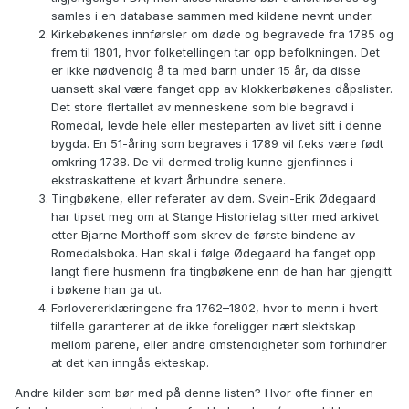
samles i en database sammen med kildene nevnt under.
Kirkebøkenes innførsler om døde og begravede fra 1785 og
frem til 1801, hvor folketellingen tar opp befolkningen. Det
er ikke nødvendig å ta med barn under 15 år, da disse
uansett skal være fanget opp av klokkerbøkenes dåpslister.
Det store flertallet av menneskene som ble begravd i
Romedal, levde hele eller mesteparten av livet sitt i denne
bygda. En 51-åring som begraves i 1789 vil f.eks være født
omkring 1738. De vil dermed trolig kunne gjenfinnes i
ekstraskattene et kvart århundre senere.
Tingbøkene, eller referater av dem. Svein-Erik Ødegaard
har tipset meg om at Stange Historielag sitter med arkivet
etter Bjarne Morthoff som skrev de første bindene av
Romedalsboka. Han skal i følge Ødegaard ha fanget opp
langt flere husmenn fra tingbøkene enn de han har gjengitt
i bøkene han ga ut.
Forlovererklæringene fra 1762–1802, hvor to menn i hvert
tilfelle garanterer at de ikke foreligger nært slektskap
mellom parene, eller andre omstendigheter som forhindrer
at det kan inngås ekteskap.
Andre kilder som bør med på denne listen? Hvor ofte finner en