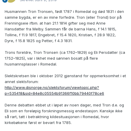
Husmannen Tron Tronsen, født 1787 i Romedal og død 1831 i den
samme bygda, er en av mine forfedre. Tron (eller Trond) bor på
Frenningseie ifbm. at han 21.1 1814 gifter seg med Anne
Hansdatter fra Melby. Sammen får de barna Hans, f 14.1 1815,
Tolline, f 11.9 1817, Engebret, f 15.4 1820, Kristian, f 28.9 1822,
Dyre, f 15.8 1825 og Petter, f 4.3 1831.
Trons foreldre, Tron Tronsen (ca 1762–1829) og Eli Persdatter (ca
1752–1825), var i likhet med sønnen bosatt på flere
husmannsplasser i Romedal.
Slektskretsen ble i oktober 2012 gjenstand for oppmerksomhet i et
annet slektsforum:
http://www.disnorge.no/slektsforum/viewtopic.php?
p=535418&sid=84e8c05554b91366f10bb79440f78ce6
Denne debatten ebbet ut i løpet av noen dager, med Tron d.e. og
Eli som en foreløpig forskningsmessig endestasjon. Kanskje ikke
så rart, tatt i betraktning kildesituasjonen i Romedal, hvor
kirkebøkene først er bevart fra 1785.