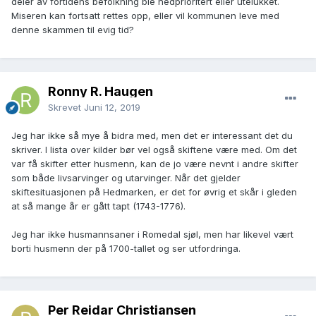
deler av fortidens befolkning ble nedprioritert eller utelukket.
Miseren kan fortsatt rettes opp, eller vil kommunen leve med
denne skammen til evig tid?
Ronny R. Haugen
Skrevet
Juni 12, 2019
Jeg har ikke så mye å bidra med, men det er interessant det du
skriver. I lista over kilder bør vel også skiftene være med. Om det
var få skifter etter husmenn, kan de jo være nevnt i andre skifter
som både livsarvinger og utarvinger. Når det gjelder
skiftesituasjonen på Hedmarken, er det for øvrig et skår i gleden
at så mange år er gått tapt (1743-1776).
Jeg har ikke husmannsaner i Romedal sjøl, men har likevel vært
borti husmenn der på 1700-tallet og ser utfordringa.
Per Reidar Christiansen