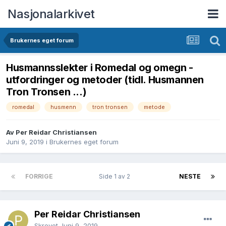
Nasjonalarkivet
Brukernes eget forum
Husmannsslekter i Romedal og omegn -
utfordringer og metoder (tidl. Husmannen
Tron Tronsen ...)
romedal
husmenn
tron tronsen
metode
Av Per Reidar Christiansen
Juni 9, 2019
i
Brukernes eget forum
FORRIGE
Side 1 av 2
NESTE
Per Reidar Christiansen
Skrevet
Juni 9, 2019