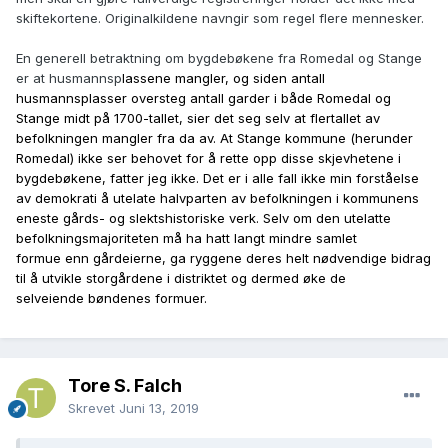
skiftekortene. Originalkildene navngir som regel flere mennesker.
En generell betraktning om bygdebøkene fra Romedal og Stange
er at husmannsp
lassene mangler, og siden antall
husmannsplasser oversteg antall garder i både Romedal og
Stange midt på 1700-tallet, sier det seg selv at flertallet av
befolkningen mangler fra da av. At Stange kommune (herunder
Romedal) ikke ser behovet for å rette opp disse skjevhetene i
bygdebøkene, fatter jeg ikke. Det er i alle fall ikke min forståelse
av demokrati å utelate halvparten av befolkningen i kommunens
eneste gårds- og slektshistoriske verk. Selv om den utelatte
befolkningsmajoriteten må ha hatt langt mindre samlet
formue enn gårdeierne, ga ryggene deres helt nødvendige bidrag
til å utvikle storgårdene i distriktet og dermed øke de
selveiende bøndenes formuer.
Tore S. Falch
Skrevet
Juni 13, 2019