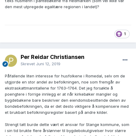
f.eks husmenn i pantebøkene fra Hedmarken (som vel ikke var
den mest utpregede egalitære regionen i landet)?
1
Per Reidar Christiansen
Skrevet
Juni 12, 2019
Påfallende liten interesse for husfolkene i Romedal, selv om de
utgjorde en stor andel av befolkningen, noe som fremgår av
ekstraskattmanntallene for 1763–1764. Det jeg forsøkte å
poengtere i forrige innlegg er at når kirkebøker mangler og
bygdebøkene bare beskriver den eiendomsbesittende delen av
bondebefolkningen, da er det desto viktigere å kompensere med
et brukbart befolkningsregister basert på andre kilder.
Strengt tatt burde dette vært et ansvar for Stange kommune, som
i sin tid brukte flere årslønner til bygdebokutgivelser hvor større