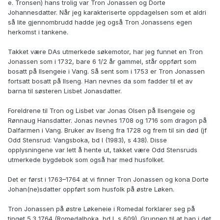
e. Tronsen) hans trolig var Tron Jonassen og Dorte
Johannesdatter. Når jeg karakteriserte oppdagelsen som et aldri
så lite gjennombrudd hadde jeg også Tron Jonassens egen
herkomst i tankene.
Takket være DAs utmerkede søkemotor, har jeg funnet en Tron
Jonassen som i 1732, bare 6 1/2 år gammel, står oppført som
bosatt på Ilsengeie i Vang. Så sent som i 1753 er Tron Jonassen
fortsatt bosatt på Ilseng. Han nevnes da som fadder til et av
barna til søsteren Lisbet Jonasdatter.
Foreldrene til Tron og Lisbet var Jonas Olsen på Ilsengeie og
Rønnaug Hansdatter. Jonas nevnes 1708 og 1716 som dragon på
Dalfarmen i Vang. Bruker av Ilseng fra 1728 og frem til sin død (jf
Odd Stensrud: Vangsboka, bd I (1983), s 438). Disse
opplysningene var lett å hente ut, takket være Odd Stensruds
utmerkede bygdebok som også har med husfolket.
Det er først i 1763–1764 at vi finner Tron Jonassen og kona Dorte
Johan(ne)sdatter oppført som husfolk på østre Løken.
Tron Jonassen på østre Løkeneie i Romedal forklarer seg på
tinget 5.3 1764 (Romedalboka, bd I, s 609). Grunnen til at han i det