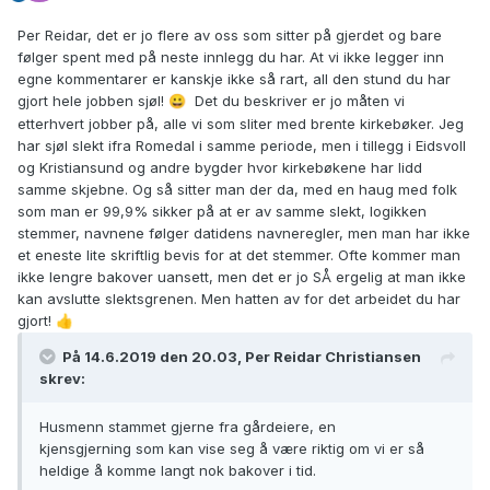
Per Reidar, det er jo flere av oss som sitter på gjerdet og bare
følger spent med på neste innlegg du har. At vi ikke legger inn
egne kommentarer er kanskje ikke så rart, all den stund du har
gjort hele jobben sjøl!
Det du beskriver er jo måten vi
😀
etterhvert jobber på, alle vi som sliter med brente kirkebøker. Jeg
har sjøl slekt ifra Romedal i samme periode, men i tillegg i Eidsvoll
og Kristiansund og andre bygder hvor kirkebøkene har lidd
samme skjebne. Og så sitter man der da, med en haug med folk
som man er 99,9% sikker på at er av samme slekt, logikken
stemmer, navnene følger datidens navneregler, men man har ikke
et eneste lite skriftlig bevis for at det stemmer. Ofte kommer man
ikke lengre bakover uansett, men det er jo SÅ ergelig at man ikke
kan avslutte slektsgrenen. Men hatten av for det arbeidet du har
gjort!
👍
På 14.6.2019 den 20.03, Per Reidar Christiansen
skrev:
Husmenn stammet gjerne fra gårdeiere, en
kjensgjerning som kan vise seg å være riktig om vi er så
heldige å komme langt nok bakover i tid.