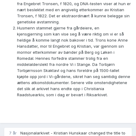
fra Engebret Tronsen, f 1820, og DNA-testen viser at hun er
nært beslektet med en angivelig etterkommer av Kristian
Tronsen, f 1822. Det er ekstraordinært å kunne belegge sin
genetiske avstamning.
Husmenn stammet gjerne fra gårdeiere, en
kjensgjerning som kan vise seg å være riktig om vi er så
heldige å komme langt nok bakover i tid. Trons kone Anne
Hansdatter, mor til Engebret og Kristian, var gjennom sin
mormor etterkommer av bønder på Berg og Løken i
Romedal. Hennes forfedre stammer trolig fra en
middelalderslekt fra nordre Vi i Stange. Da Torbjørn
Torbjørnsson Skaktavl og hans foreldre på 1500-tallet
kjøpte opp jord i Vi-gårdene, sikret han seg samtidig denne
ættens atkomstdokumenter. Senere ville omstendighetene
det slik at arkivet hans endte opp i Christiania
Raadstuearkiv, som i dag er bevart i Riksarkivet.
7 år
Nasjonalarkivet - Kristian Hunskaar changed the title to