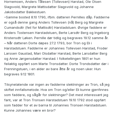
Hornemoen, Anders Tålesen (Tollevsen) Harstad, Ole Olsen
Slagsvold, Margrete Mattisdatter Slagsvold og Johanne
Jakobsdatter Bakkestuen.
–Samme bosted 8.10 1790, ifbm. datteren Pernilles dåp. Fadderne
er også denne gang Anders Tollevsen (nå) Berg og Margrete
Cumandsdtr (feil for Mattisdtr) Harstadstuen. Øvrige faddere er
Anders Tostensen Harstadstuen, Berte Larsdtr Berg og Ingeborg
Kristensdtr Løken. Pernille dør tidlig og begraves 19.12 samme år.
– Når datteren Dorte døpes 27.2 1793, bor Tron og Eli i
Harstadstuen. Fadderne er Johannes Tollevsen Harstad, Froder
Larssen Gaustad, Mari Olsdatter Harstad, Berte Larsdatter Berg
og Anne Jørgensdatter Harstad. I folketellingen 1801 er hun
feilaktig oppført som Marte Tronsdatter. Dorte Trondsdatter dør i
Frenningstuen, i en alder av bare åtte år og noen uker. Hun
begraves 9.12 1801.
Tilsynelatende var ingen av fadderne slektninger av Tron, så jeg
skiftet innfallsmetode. Hva om Tron og/eller Eli kunne gjenfinnes
som faddere, og sågår for slektninger? Det mest interessant jeg
fant, var at Tron Tronsen Harstadstuen 19.10 1792 stod oppført
som fadder for et av barna til Johannes Tronsen Harstadstuen.
Kunne Johannes være en bror?