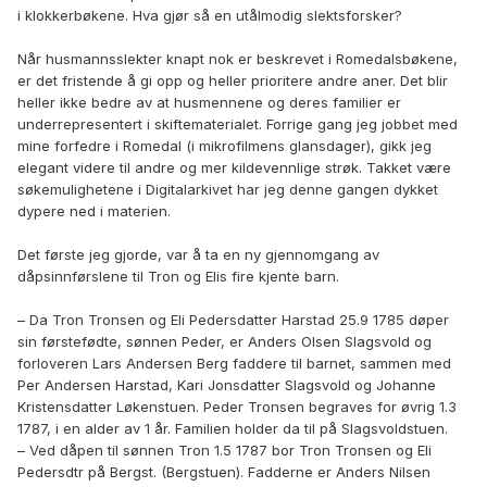
i klokkerbøkene. Hva gjør så en utålmodig slektsforsker?
Når husmannsslekter knapt nok er beskrevet i Romedalsbøkene,
er det fristende å gi opp og heller prioritere andre aner. Det blir
heller ikke bedre av at husmennene og deres familier er
underrepresentert i skiftematerialet. Forrige gang jeg jobbet med
mine forfedre i Romedal (i mikrofilmens glansdager), gikk jeg
elegant videre til andre og mer kildevennlige strøk. Takket være
søkemulighetene i Digitalarkivet har jeg denne gangen dykket
dypere ned i materien.
Det første jeg gjorde, var å ta en ny gjennomgang av
dåpsinnførslene til Tron og Elis fire kjente barn.
– Da Tron Tronsen og Eli Pedersdatter Harstad 25.9 1785 døper
sin førstefødte, sønnen Peder, er Anders Olsen Slagsvold og
forloveren Lars Andersen Berg faddere til barnet, sammen med
Per Andersen Harstad, Kari Jonsdatter Slagsvold og Johanne
Kristensdatter Løkenstuen. Peder Tronsen begraves for øvrig 1.3
1787, i en alder av 1 år. Familien holder da til på Slagsvoldstuen.
– Ved dåpen til sønnen Tron 1.5 1787 bor Tron Tronsen og Eli
Pedersdtr på Bergst. (Bergstuen). Fadderne er Anders Nilsen