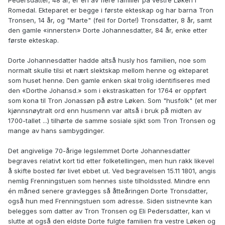
Pedersdatter, 48 år, er en av flere familier på vestre Løken i
Romedal. Ekteparet er begge i første ekteskap og har barna Tron
Tronsen, 14 år, og "Marte" (feil for Dorte!) Tronsdatter, 8 år, samt
den gamle «innersten» Dorte Johannesdatter, 84 år, enke etter
første ekteskap.
Dorte Johannesdatter hadde altså husly hos familien, noe som
normalt skulle tilsi et nært slektskap mellom henne og ekteparet
som huset henne. Den gamle enken skal trolig identifiseres med
den «Dorthe Johansd.» som i ekstraskatten for 1764 er oppført
som kona til Tron Jonassøn på østre Løken. Som "husfolk" (et mer
kjønnsnøytralt ord enn husmenn var altså i bruk på midten av
1700-tallet ...) tilhørte de samme sosiale sjikt som Tron Tronsen og
mange av hans sambygdinger.
Det angivelige 70-årige legslemmet Dorte Johannesdatter
begraves relativt kort tid etter folketellingen, men hun rakk likevel
å skifte bosted før livet ebbet ut. Ved begravelsen 15.11 1801, angis
nemlig Frenningstuen som hennes siste tilholdssted. Mindre enn
én måned senere gravlegges så åtteåringen Dorte Tronsdatter,
også hun med Frenningstuen som adresse. Siden sistnevnte kan
belegges som datter av Tron Tronsen og Eli Pedersdatter, kan vi
slutte at også den eldste Dorte fulgte familien fra vestre Løken og