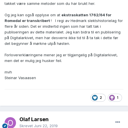
takket være samme metoder som du har brukt her.
Og jeg kan også opplyse om at
ekstraskatten 1762/64 for
Romedal er transkribert
! I regi av Hedmark slektshistorielag for
flere år siden. Det er imidlertid ingen som har tatt tak i
publiseringen av dette materialet. Jeg kan bidra til en publisering
på Digitalarkivet, men har desverre ikke tid til å ta tak i dette før
det begynner å mørkne utpå høsten.
Forlovererklæringene mener jeg er tilgjengelig på Digitalarkivet,
men det er mulig jeg husker feil.
mvh
Steinar Vasaasen
2
1
Olaf Larsen
Skrevet
Juni 22, 2019