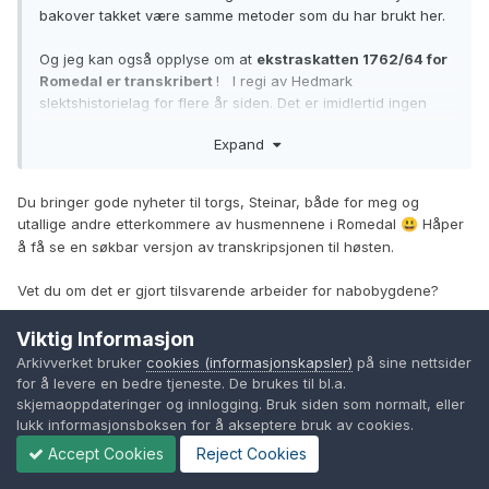
bakover takket være samme metoder som du har brukt her.
Og jeg kan også opplyse om at
ekstraskatten 1762/64 for
Romedal er transkribert
! I regi av Hedmark
slektshistorielag for flere år siden. Det er imidlertid ingen
som har tatt tak i publiseringen av dette materialet. Jeg kan
Expand
bidra til en publisering på Digitalarkivet, men har
desverre ikke tid til å ta tak i dette før det begynner å
mørkne utpå høsten.
Du bringer gode nyheter til torgs, Steinar, både for meg og
utallige andre etterkommere av husmennene i Romedal
Håper
😃
Forlovererklæringene mener jeg er tilgjengelig på
å få se en søkbar versjon av transkripsjonen til høsten.
Digitalarkivet, men det er mulig jeg husker feil.
Vet du om det er gjort tilsvarende arbeider for nabobygdene?
mvh
Steinar Vasaasen
Viktig Informasjon
Arkivverket bruker
cookies (informasjonskapsler)
på sine nettsider
for å levere en bedre tjeneste. De brukes til bl.a.
Per Reidar Christiansen
skjemaoppdateringer og innlogging. Bruk siden som normalt, eller
Skrevet
Juni 22, 2019
lukk informasjonsboksen for å akseptere bruk av cookies.
Accept Cookies
Reject Cookies
På 22.6.2019 den 1.01, Olaf Larsen skrev: