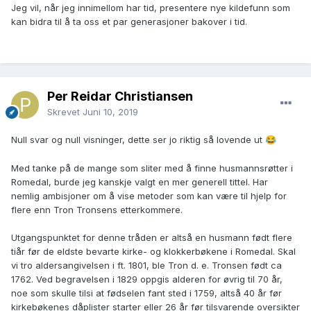
Jeg vil, når jeg innimellom har tid, presentere nye kildefunn som
kan bidra til å ta oss et par generasjoner bakover i tid.
Per Reidar Christiansen
Skrevet
Juni 10, 2019
Null svar og null visninger, dette ser jo riktig så lovende ut
😂
Med tanke på de mange som sliter med å finne husmannsrøtter i
Romedal, burde jeg kanskje valgt en mer generell tittel. Har
nemlig ambisjoner om å vise metoder som kan være til hjelp for
flere enn Tron Tronsens etterkommere.
Utgangspunktet for denne tråden er altså en husmann født flere
tiår før de eldste bevarte kirke- og klokkerbøkene i Romedal. Skal
vi tro aldersangivelsen i ft. 1801, ble Tron d. e. Tronsen født ca
1762. Ved begravelsen i 1829 oppgis alderen for øvrig til 70 år,
noe som skulle tilsi at fødselen fant sted i 1759, altså 40 år før
kirkebøkenes dåplister starter eller 26 år før tilsvarende oversikter