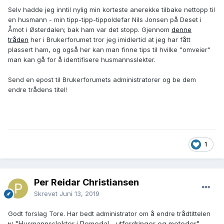
Selv hadde jeg inntil nylig min korteste anerekke tilbake nettopp til
en husmann - min tipp-tipp-tippoldefar Nils Jonsen på Deset i
Åmot i Østerdalen; bak ham var det stopp. Gjennom
denne
tråden
her i Brukerforumet tror jeg imidlertid at jeg har fått
plassert ham, og også her kan man finne tips til hvilke "omveier"
man kan gå for å identifisere husmannsslekter.
Send en epost til Brukerforumets administratorer og be dem
endre trådens titel!
1
Per Reidar Christiansen
Skrevet
Juni 13, 2019
Godt forslag Tore. Har bedt administrator om å endre trådtittelen
"Husmannsslekter i Romedal - utfordringer og metoder".