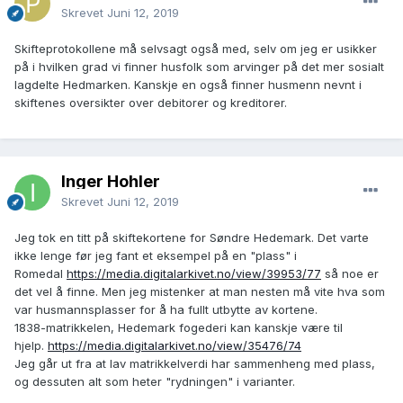
Skrevet
Juni 12, 2019
Skifteprotokollene må selvsagt også med, selv om jeg er usikker
på i hvilken grad vi finner husfolk som arvinger på det mer sosialt
lagdelte Hedmarken. Kanskje en også finner husmenn nevnt i
skiftenes oversikter over debitorer og kreditorer.
Inger Hohler
Skrevet
Juni 12, 2019
Jeg tok en titt på skiftekortene for Søndre Hedemark. Det varte
ikke lenge før jeg fant et eksempel på en "plass" i
Romedal
https://media.digitalarkivet.no/view/39953/77
så noe er
det vel å finne. Men jeg mistenker at man nesten må vite hva som
var husmannsplasser for å ha fullt utbytte av kortene.
1838-matrikkelen, Hedemark fogederi kan kanskje være til
hjelp.
https://media.digitalarkivet.no/view/35476/74
Jeg går ut fra at lav matrikkelverdi har sammenheng med plass,
og dessuten alt som heter "rydningen" i varianter.