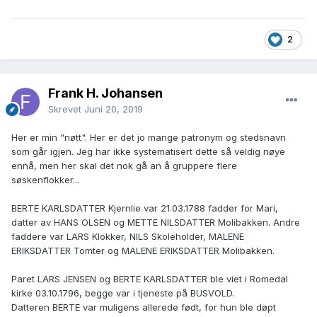
2
Frank H. Johansen
Skrevet
Juni 20, 2019
Her er min "nøtt". Her er det jo mange patronym og stedsnavn
som går igjen. Jeg har ikke systematisert dette så veldig nøye
ennå, men her skal det nok gå an å gruppere flere
søskenflokker...
BERTE KARLSDATTER Kjernlie var 21.03.1788 fadder for Mari,
datter av HANS OLSEN og METTE NILSDATTER Molibakken. Andre
faddere var LARS Klokker, NILS Skoleholder, MALENE
ERIKSDATTER Tomter og MALENE ERIKSDATTER Molibakken.
Paret LARS JENSEN og BERTE KARLSDATTER ble viet i Romedal
kirke 03.10.1796, begge var i tjeneste på BUSVOLD.
Datteren BERTE var muligens allerede født, for hun ble døpt