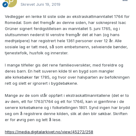
Skrevet
Juni 19, 2019
Vedlegger en lenke til siste side av ekstraskattmanntallet 1764 for
Romedal. Som det fremgår av denne siden, har sokneprest Isac
Grüner signert ferdigstillelsen av manntallet 5. juni 1765, og i
sluttsummen nederst til venstre fremgår det at han (og hans
medhjelpere) har registrert hele 1361 personer over 12 år. Alle
sosiale lag er tatt med, så som embetsmenn, selveiende bønder,
tjenestefolk, husfolk og innerster.
I mange tilfeller gis det rene familieoversikter, med foreldre og
deres barn. En helt suveren kilde til en bygd som mangler
alle kirkebøker før 1785, og hvor over halvparten av befolkningen
rett og slett er ignorert i bygdebøkene.
Mange av de som står oppført i ekstraskattmanntallene (det er to
av dem, ett for 1763/1764 og ett for 1764), kan vi gjenfinne i de
senere kirkebøkene og i folketellingen 1801. Synd ingen har brydd
seg om å registrere denne kilden, slik at den blir søkbar. Skriften
er for øvrig pen og lett å lese.
https://media.digitalarkivet.no/view/45272/258