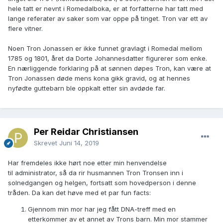
hele tatt er nevnt i Romedalboka, er at forfatterne har tatt med
lange referater av saker som var oppe på tinget. Tron var ett av
flere vitner.
Noen Tron Jonassen er ikke funnet gravlagt i Romedal mellom
1785 og 1801, året da Dorte Johannesdatter figurerer som enke.
En nærliggende forklaring på at sønnen døpes Tron, kan være at
Tron Jonassen døde mens kona gikk gravid, og at hennes
nyfødte guttebarn ble oppkalt etter sin avdøde far.
Per Reidar Christiansen
Skrevet
Juni 14, 2019
Har fremdeles ikke hørt noe etter min henvendelse
til administrator, så da rir husmannen Tron Tronsen inn i
solnedgangen og helgen, fortsatt som hovedperson i denne
tråden. Da kan det høve med et par fun facts:
Gjennom min mor har jeg fått DNA-treff med en
etterkommer av et annet av Trons barn. Min mor stammer