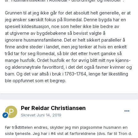
til
Grunnen til at jeg ikke går for det absolutt helt generelle, er at
jeg ønsker særskilt fokus på Romedal. Denne bygda har en
spesiell kildesituasjon, noe som heller ikke ble bedre av
at utgiverne av bygdebøkene så bevisst valgte å
ignorere husmannsfamiliene. Det er helt sikkert paralleller å
finne andre steder i landet, men jeg tenker at hvis en enkelt
tråd tar for seg Romedal, så blir det etter hvert ganske så
mange husfolk. Ordet husfolk er for øvrig blitt mitt nye kjønns-
og aldersnøytrale favorittord, i det det også favner kvinner og
barn. Og det var altså i bruk i 1763–1764, lenge før likestilling
ble oppfunnet som et begrep.
Per Reidar Christiansen
Skrevet
Juni 14, 2019
Før trådtittelen endres, skylder jeg min plagsomme husmann en
siste tjeneste. Jeg har i #4 vist at farforeldrene (dvs. far til Tron d.