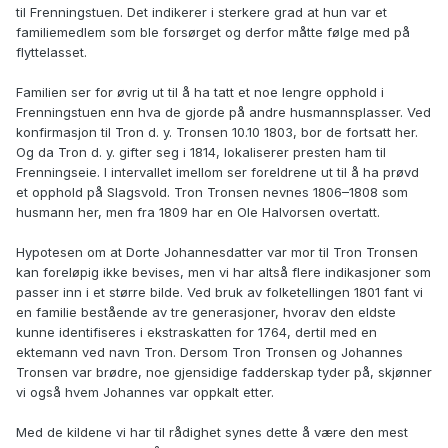
til Frenningstuen. Det indikerer i sterkere grad at hun var et
familiemedlem som ble forsørget og derfor måtte følge med på
flyttelasset.
Familien ser for øvrig ut til å ha tatt et noe lengre opphold i
Frenningstuen enn hva de gjorde på andre husmannsplasser. Ved
konfirmasjon til Tron d. y. Tronsen 10.10 1803, bor de fortsatt her.
Og da Tron d. y. gifter seg i 1814, lokaliserer presten ham til
Frenningseie. I intervallet imellom ser foreldrene ut til å ha prøvd
et opphold på Slagsvold. Tron Tronsen nevnes 1806–1808 som
husmann her, men fra 1809 har en Ole Halvorsen overtatt.
Hypotesen om at Dorte Johannesdatter var mor til Tron Tronsen
kan foreløpig ikke bevises, men vi har altså flere indikasjoner som
passer inn i et større bilde. Ved bruk av folketellingen 1801 fant vi
en familie bestående av tre generasjoner, hvorav den eldste
kunne identifiseres i ekstraskatten for 1764, dertil med en
ektemann ved navn Tron. Dersom Tron Tronsen og Johannes
Tronsen var brødre, noe gjensidige fadderskap tyder på, skjønner
vi også hvem Johannes var oppkalt etter.
Med de kildene vi har til rådighet synes dette å være den mest