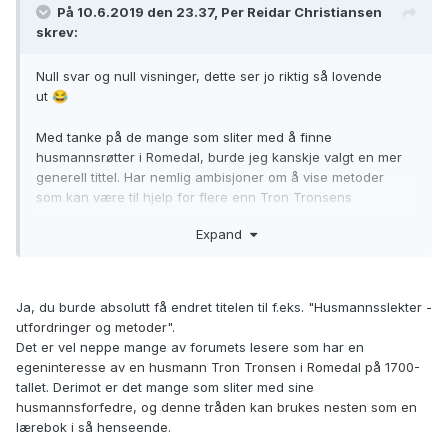
På 10.6.2019 den 23.37, Per Reidar Christiansen
skrev:
Null svar og null visninger, dette ser jo riktig så lovende
ut
😂
Med tanke på de mange som sliter med å finne
husmannsrøtter i Romedal, burde jeg kanskje valgt en mer
generell tittel. Har nemlig ambisjoner om å vise metoder
som kan være til hjelp for flere enn Tron Tronsens
etterkommere.
Expand
Ja, du burde absolutt få endret titelen til f.eks. "Husmannsslekter -
utfordringer og metoder".
Det er vel neppe mange av forumets lesere som har en
egeninteresse av en husmann Tron Tronsen i Romedal på 1700-
tallet. Derimot er det mange som sliter med sine
husmannsforfedre, og denne tråden kan brukes nesten som en
lærebok i så henseende.