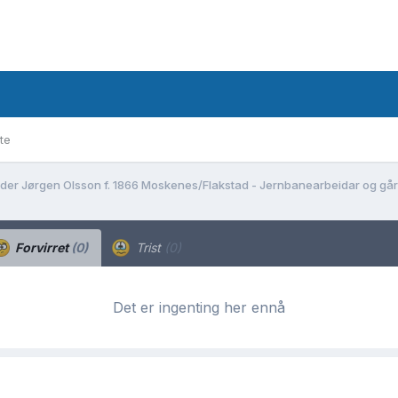
te
der Jørgen Olsson f. 1866 Moskenes/Flakstad - Jernbanearbeidar og går
Forvirret
(0)
Trist
(0)
Det er ingenting her ennå