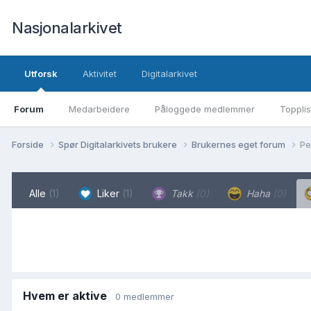
Nasjonalarkivet
Utforsk
Aktivitet
Digitalarkivet
Forum
Medarbeidere
Påloggede medlemmer
Topplis
Forside
Spør Digitalarkivets brukere
Brukernes eget forum
Pe
Alle
(1)
Liker
(1)
Takk
(0)
Haha
(0)
Hvem er aktive
0 medlemmer