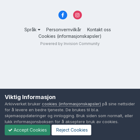
Språk
Personvernvilkår
Kontakt oss
Cookies (informasjonskapsler)
Powered by Invision Community
Viktig Informasjon
Arkivverket bruker
cookies (informasjonskapsler)
på sine nettsider
for å levere en bedre tjeneste. De brukes til bl.a.
skjemaoppdateringer og innlogging. Bruk siden som normalt, eller
lukk informasjonsboksen for å akseptere bruk av cookies.
Accept Cookies
Reject Cookies