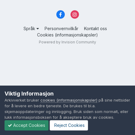
Språk
Personvernvilkår
Kontakt oss
Cookies (informasjonskapsler)
Powered by Invision Community
Viktig Informasjon
Arkivverket bruker
cookies (informasjonskapsler)
på sine nettsider
for å levere en bedre tjeneste. De brukes til bl.a.
skjemaoppdateringer og innlogging. Bruk siden som normalt, eller
lukk informasjonsboksen for å akseptere bruk av cookies.
Accept Cookies
Reject Cookies