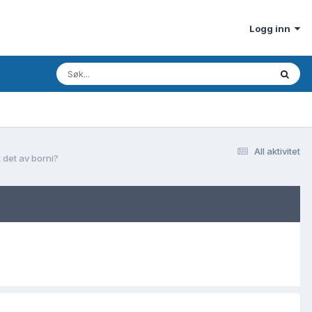
Logg inn
All aktivitet
 det av borni?