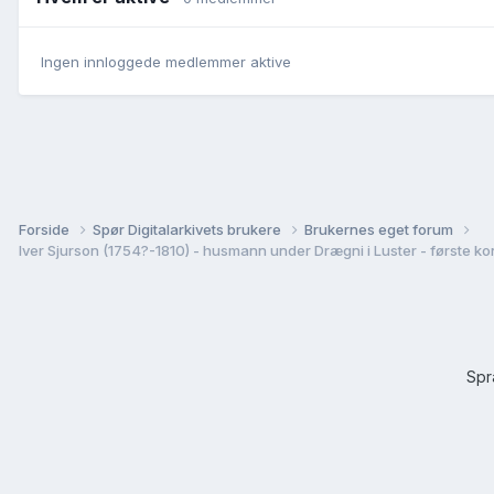
Ingen innloggede medlemmer aktive
Forside
Spør Digitalarkivets brukere
Brukernes eget forum
Iver Sjurson (1754?-1810) - husmann under Drægni i Luster - første kona
Sp