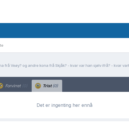
te
 frå Veøy? og andre kona frå Skjåk? - kvar var han sjølv ifrå? - kvar vart
Forvirret
(0)
Trist
(0)
Det er ingenting her ennå