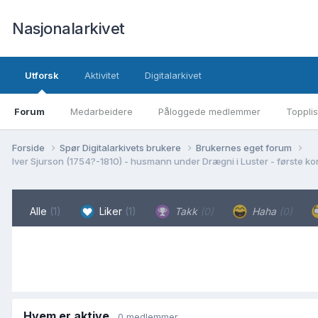
Nasjonalarkivet
Utforsk
Aktivitet
Digitalarkivet
Forum
Medarbeidere
Påloggede medlemmer
Topplis
Forside
Spør Digitalarkivets brukere
Brukernes eget forum
Iver Sjurson (1754?-1810) - husmann under Drægni i Luster - første kona
Alle
(1)
Liker
(1)
Takk
(0)
Haha
(0)
Hvem er aktive
0 medlemmer