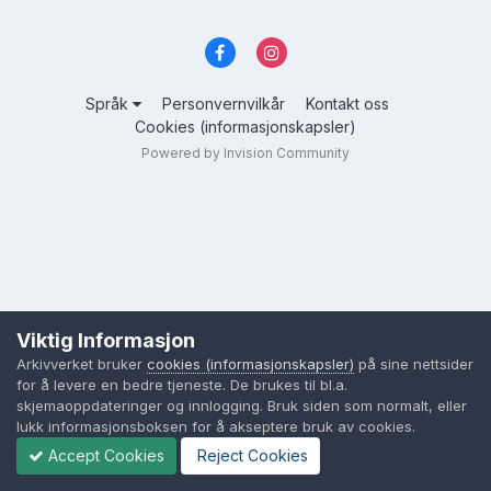
Språk
Personvernvilkår
Kontakt oss
Cookies (informasjonskapsler)
Powered by Invision Community
Viktig Informasjon
Arkivverket bruker
cookies (informasjonskapsler)
på sine nettsider
for å levere en bedre tjeneste. De brukes til bl.a.
skjemaoppdateringer og innlogging. Bruk siden som normalt, eller
lukk informasjonsboksen for å akseptere bruk av cookies.
Accept Cookies
Reject Cookies