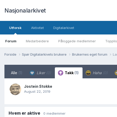
Nasjonalarkivet
Utforsk
Aktivitet
Digitalarkivet
Forum
Medarbeidere
Påloggede medlemmer
Topplis
Forside
Spør Digitalarkivets brukere
Brukernes eget forum
La
Alle
(1)
Liker
(0)
Takk
(1)
Haha
(0)
Jostein Stokke
August 22, 2019
Hvem er aktive
0 medlemmer