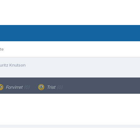
te
uritz Knutson
Forvirret
(0)
Trist
(0)