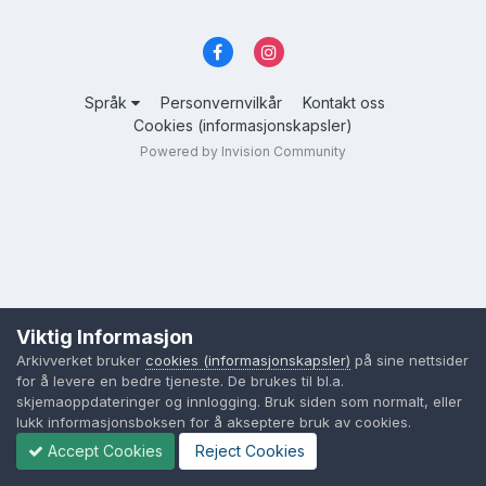
Språk
Personvernvilkår
Kontakt oss
Cookies (informasjonskapsler)
Powered by Invision Community
Viktig Informasjon
Arkivverket bruker
cookies (informasjonskapsler)
på sine nettsider
for å levere en bedre tjeneste. De brukes til bl.a.
skjemaoppdateringer og innlogging. Bruk siden som normalt, eller
lukk informasjonsboksen for å akseptere bruk av cookies.
Accept Cookies
Reject Cookies