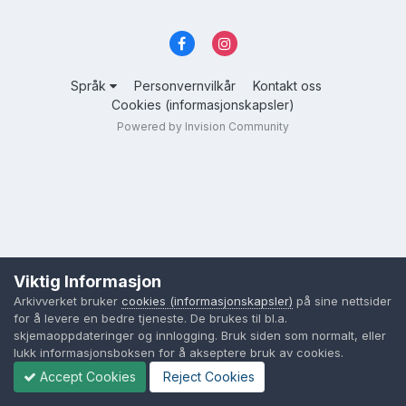
Språk
Personvernvilkår
Kontakt oss
Cookies (informasjonskapsler)
Powered by Invision Community
Viktig Informasjon
Arkivverket bruker
cookies (informasjonskapsler)
på sine nettsider
for å levere en bedre tjeneste. De brukes til bl.a.
skjemaoppdateringer og innlogging. Bruk siden som normalt, eller
lukk informasjonsboksen for å akseptere bruk av cookies.
Accept Cookies
Reject Cookies