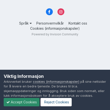
Språk
Personvernvilkår
Kontakt oss
Cookies (informasjonskapsler)
Powered by Invision Community
Viktig Informasjon
Arkivverket bruker
cookies (informasjonskapsler)
på sine nettsider
for å levere en bedre tjeneste. De brukes til bl.a.
skjemaoppdateringer og innlogging. Bruk siden som normalt, eller
lukk informasjonsboksen for å akseptere bruk av cookies.
Accept Cookies
Reject Cookies