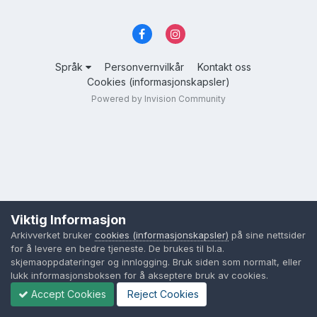
Språk
Personvernvilkår
Kontakt oss
Cookies (informasjonskapsler)
Powered by Invision Community
Viktig Informasjon
Arkivverket bruker
cookies (informasjonskapsler)
på sine nettsider
for å levere en bedre tjeneste. De brukes til bl.a.
skjemaoppdateringer og innlogging. Bruk siden som normalt, eller
lukk informasjonsboksen for å akseptere bruk av cookies.
Accept Cookies
Reject Cookies