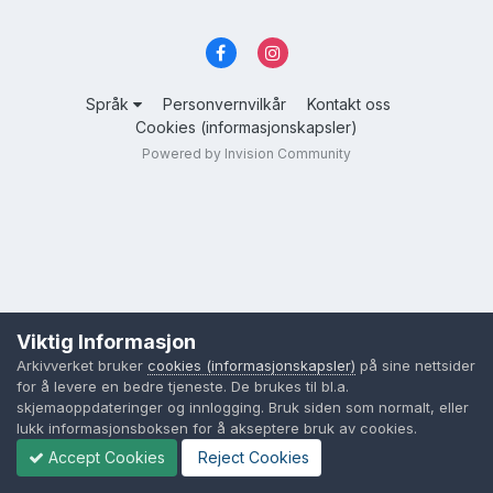
Språk
Personvernvilkår
Kontakt oss
Cookies (informasjonskapsler)
Powered by Invision Community
Viktig Informasjon
Arkivverket bruker
cookies (informasjonskapsler)
på sine nettsider
for å levere en bedre tjeneste. De brukes til bl.a.
skjemaoppdateringer og innlogging. Bruk siden som normalt, eller
lukk informasjonsboksen for å akseptere bruk av cookies.
Accept Cookies
Reject Cookies