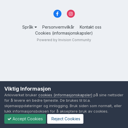
Språk
Personvernvilkår
Kontakt oss
Cookies (informasjonskapsler)
Powered by Invision Community
Viktig Informasjon
Arkivverket bruker
cookies (informasjonskapsler)
på sine nettsider
for å levere en bedre tjeneste. De brukes til bl.a.
skjemaoppdateringer og innlogging. Bruk siden som normalt, eller
lukk informasjonsboksen for å akseptere bruk av cookies.
Accept Cookies
Reject Cookies