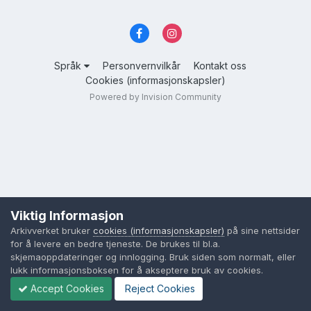
Språk
Personvernvilkår
Kontakt oss
Cookies (informasjonskapsler)
Powered by Invision Community
Viktig Informasjon
Arkivverket bruker
cookies (informasjonskapsler)
på sine nettsider
for å levere en bedre tjeneste. De brukes til bl.a.
skjemaoppdateringer og innlogging. Bruk siden som normalt, eller
lukk informasjonsboksen for å akseptere bruk av cookies.
Accept Cookies
Reject Cookies