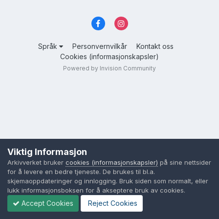
Språk
Personvernvilkår
Kontakt oss
Cookies (informasjonskapsler)
Powered by Invision Community
Viktig Informasjon
Arkivverket bruker
cookies (informasjonskapsler)
på sine nettsider
for å levere en bedre tjeneste. De brukes til bl.a.
skjemaoppdateringer og innlogging. Bruk siden som normalt, eller
lukk informasjonsboksen for å akseptere bruk av cookies.
Accept Cookies
Reject Cookies