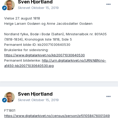
Sven Hjortland
Skrevet
Oktober 15, 2019
Vielse 27. august 1818
Helge Larsen Godøen og Anne Jacobsdatter Godøen
Nordland fylke, Bodø i Bodø (Salten), Ministerialbok nr. 801A05
(1818-1834), Kronologisk liste 1818, Side 5
Permanent bilde-ID: kb20071030640530
Brukslenke for sidevisning:
https://www.digitalarkivet.no/kb20071030640530
Permanent bildelenke:
http://urn.digitalarkivet.no/URN:NBN:no-
a1450-kb20071030640530.jpg
Sven Hjortland
Skrevet
Oktober 15, 2019
FT1801
https://www.digitalarkivet.no/census/person/pf01058476001349