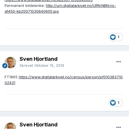
Permanent bildelenke:
http://urn.digitalarkivet.no/URN:NBN:no-
a1450-kb20071030640605.jpg
1
Sven Hjortland
Skrevet
Oktober 15, 2019
FT1865
https://www.digitalarkivet.no/census/person/pf010383710
02431
1
Sven Hjortland