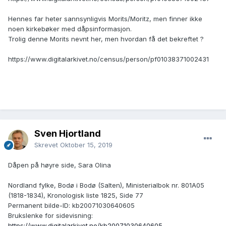
Hennes far heter sannsynligvis Morits/Moritz, men finner ikke
noen kirkebøker med dåpsinformasjon.
Trolig denne Morits nevnt her, men hvordan få det bekreftet ?
https://www.digitalarkivet.no/census/person/pf01038371002431
Sven Hjortland
Skrevet
Oktober 15, 2019
Dåpen på høyre side, Sara Olina
Nordland fylke, Bodø i Bodø (Salten), Ministerialbok nr. 801A05
(1818-1834), Kronologisk liste 1825, Side 77
Permanent bilde-ID: kb20071030640605
Brukslenke for sidevisning:
https://www.digitalarkivet.no/kb20071030640605