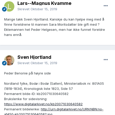
Lars--Magnus Kvamme
Skrevet
Oktober 15, 2019
Mange takk Svein Hjortland. Kanskje du kan hjelpe meg med å
finne foreldrene til mannen Sara Moritsdatter ble gift med ?
Ektemannen het Peder Helgesen, men har ikke funnet foreldre
hans ennå.
Sven Hjortland
Skrevet
Oktober 15, 2019
Peder Benonie på høyre side
Nordland fylke, Bodø i Bodø (Salten), Ministerialbok nr. 801A05
(1818-1834), Kronologisk liste 1823, Side 57
Permanent bilde-ID: kb20071030640582
Brukslenke for sidevisning:
https://www.digitalarkivet.no/kb20071030640582
Permanent bildelenke:
http://urn.digitalarkivet.no/URN:NBN:no-
a1450-kb20071030640582.jpg