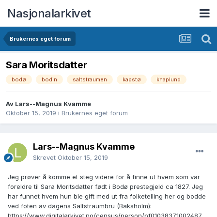
Nasjonalarkivet
Brukernes eget forum
Sara Moritsdatter
bodø
bodin
saltstraumen
kapstø
knaplund
Av Lars--Magnus Kvamme
Oktober 15, 2019
i
Brukernes eget forum
Lars--Magnus Kvamme
Skrevet
Oktober 15, 2019
Jeg prøver å komme et steg videre for å finne ut hvem som var
foreldre til Sara Moritsdatter født i Bodø prestegjeld ca 1827. Jeg
har funnet hvem hun ble gift med ut fra folketelling her og bodde
ved foten av dagens Saltstraumbru (Baksholm):
https://www.digitalarkivet.no/census/person/pf01038371002487