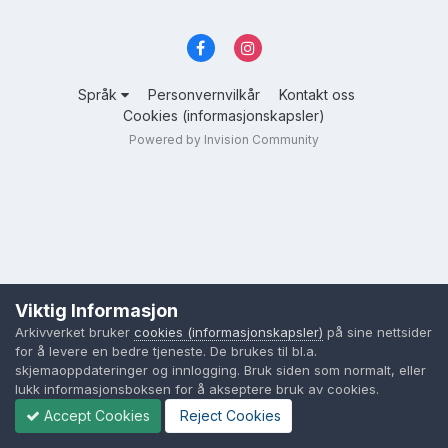
Språk
Personvernvilkår
Kontakt oss
Cookies (informasjonskapsler)
Powered by Invision Community
Viktig Informasjon
Arkivverket bruker
cookies (informasjonskapsler)
på sine nettsider
for å levere en bedre tjeneste. De brukes til bl.a.
skjemaoppdateringer og innlogging. Bruk siden som normalt, eller
lukk informasjonsboksen for å akseptere bruk av cookies.
Accept Cookies
Reject Cookies