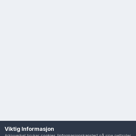
Viktig Informasjon
Arkivverket bruker
cookies (informasjonskapsler)
på sine nettsider