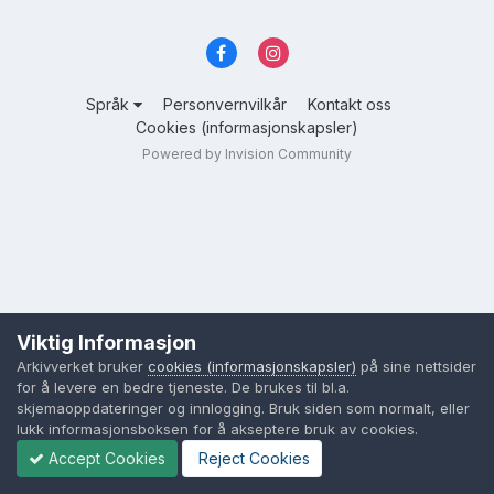
Språk
Personvernvilkår
Kontakt oss
Cookies (informasjonskapsler)
Powered by Invision Community
Viktig Informasjon
Arkivverket bruker
cookies (informasjonskapsler)
på sine nettsider
for å levere en bedre tjeneste. De brukes til bl.a.
skjemaoppdateringer og innlogging. Bruk siden som normalt, eller
lukk informasjonsboksen for å akseptere bruk av cookies.
Accept Cookies
Reject Cookies