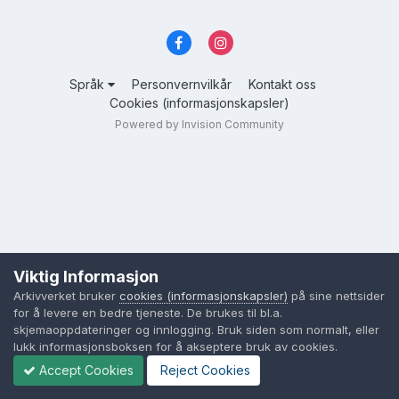
Språk
Personvernvilkår
Kontakt oss
Cookies (informasjonskapsler)
Powered by Invision Community
Viktig Informasjon
Arkivverket bruker
cookies (informasjonskapsler)
på sine nettsider
for å levere en bedre tjeneste. De brukes til bl.a.
skjemaoppdateringer og innlogging. Bruk siden som normalt, eller
lukk informasjonsboksen for å akseptere bruk av cookies.
Accept Cookies
Reject Cookies