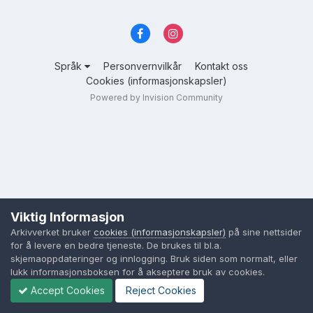
Språk
Personvernvilkår
Kontakt oss
Cookies (informasjonskapsler)
Powered by Invision Community
Viktig Informasjon
Arkivverket bruker
cookies (informasjonskapsler)
på sine nettsider
for å levere en bedre tjeneste. De brukes til bl.a.
skjemaoppdateringer og innlogging. Bruk siden som normalt, eller
lukk informasjonsboksen for å akseptere bruk av cookies.
Accept Cookies
Reject Cookies