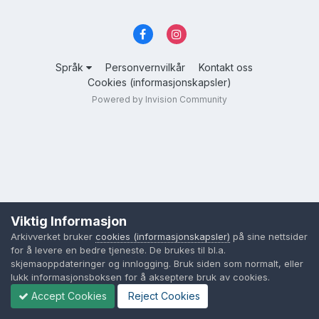
Språk
Personvernvilkår
Kontakt oss
Cookies (informasjonskapsler)
Powered by Invision Community
Viktig Informasjon
Arkivverket bruker
cookies (informasjonskapsler)
på sine nettsider
for å levere en bedre tjeneste. De brukes til bl.a.
skjemaoppdateringer og innlogging. Bruk siden som normalt, eller
lukk informasjonsboksen for å akseptere bruk av cookies.
Accept Cookies
Reject Cookies