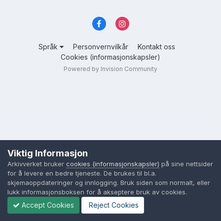
Språk
Personvernvilkår
Kontakt oss
Cookies (informasjonskapsler)
Powered by Invision Community
Viktig Informasjon
Arkivverket bruker
cookies (informasjonskapsler)
på sine nettsider
for å levere en bedre tjeneste. De brukes til bl.a.
skjemaoppdateringer og innlogging. Bruk siden som normalt, eller
lukk informasjonsboksen for å akseptere bruk av cookies.
Accept Cookies
Reject Cookies