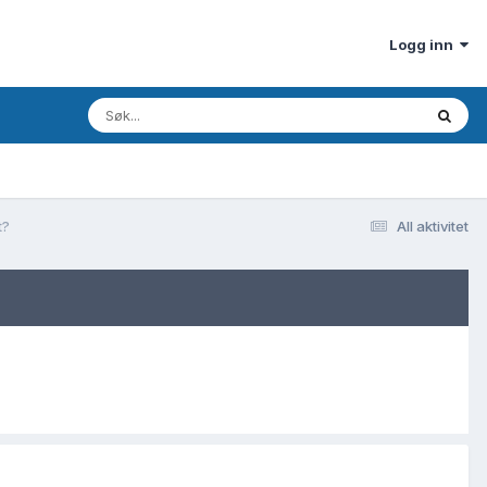
Logg inn
t?
All aktivitet