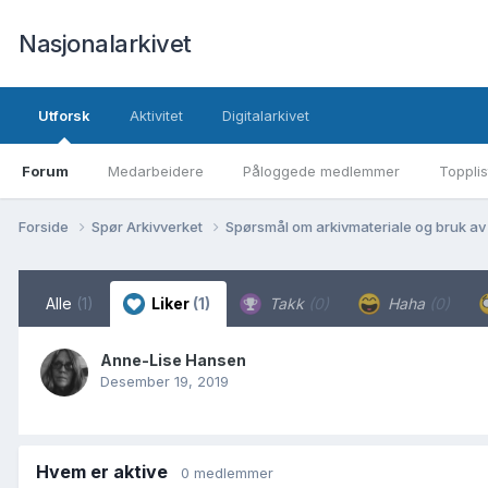
Nasjonalarkivet
Utforsk
Aktivitet
Digitalarkivet
Forum
Medarbeidere
Påloggede medlemmer
Topplis
Forside
Spør Arkivverket
Spørsmål om arkivmateriale og bruk av
Alle
(1)
Liker
(1)
Takk
(0)
Haha
(0)
Anne-Lise Hansen
Desember 19, 2019
Hvem er aktive
0 medlemmer