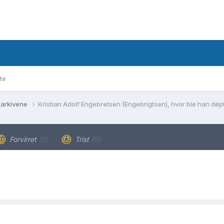
te
 arkivene
Kristian Adolf Engebretsen (Engebrigtsen), hvor ble han døp
Forvirret
(0)
Trist
(0)