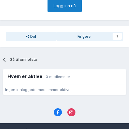
Logg inn nå
Del
Følgere
1
Gå til emneliste
Hvem er aktive
0 medlemmer
Ingen innloggede medlemmer aktive
Språk
Personvernvilkår
Kontakt oss