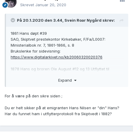
1910 Ft. Bogen: fortsatt «Udsat af Kristiania fattigv.»
Skrevet
Januar 20, 2020
https://www.digitalarkivet.no/census/person/pf01036352002
539
På 20.1.2020 den 3.44, Svein Roar Nygård skrev:
Er det mulig å finne ut hva som hendte mellom 1878 da han
1861 Hans døpt #39
flyttet til Kristiania og 1891 da han var tilbake i hjembygda
SAO, Skiptvet prestekontor Kirkebøker, F/Fa/L0007:
«sindssvag» og «udsat fra Kristiania Fattigvæsen»?
Ministerialbok nr. 7, 1861-1866, s. 8
Kom han med båten? Ble de som ikke kom med
Brukslenke for sidevisning:
emigrantskipene slettet fra protokollene?
https://www.digitalarkivet.no/kb20060320020376
Ble han nektet innreise?
Ble de som returnerte protokollført?
1878 Hans og broren Ole August #12 og 13 Utflyttet til
Hvordan og når ble han erklært «sindssvag» henholdsvis
Kristiania
«udsat fra Kristiania Fattigvæsen» og omstendighetene
Expand
SAO, Skiptvet prestekontor Kirkebøker, F/Fa/L0009:
rundt?
Ministerialbok nr. 9, 1878-1900, s. 192
Brukslenke for sidevisning:
For å være på den sikre siden ;
https://www.digitalarkivet.no/kb20060908010030
Du er helt sikker på at emigranten Hans Nilsen er "din" Hans?
1880 Broren Ole August til Wilson Wis.
Har du funnet ham i utflytterprotokoll fra Skiptvedt i 1882?
https://www.digitalarkivet.no/en/view/9/og00000000936843
Har full oversikt på Ole August m. familie og etterkommere i
USA.