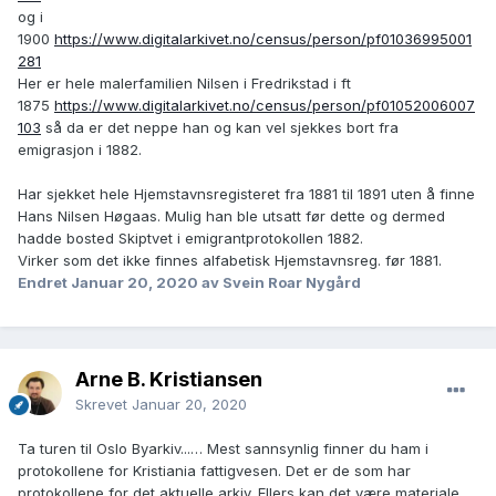
og i
1900
https://www.digitalarkivet.no/census/person/pf01036995001
281
Her er hele malerfamilien Nilsen i Fredrikstad i ft
1875
https://www.digitalarkivet.no/census/person/pf01052006007
103
så da er det neppe han og kan vel sjekkes bort fra
emigrasjon i 1882.
Har sjekket hele Hjemstavnsregisteret fra 1881 til 1891 uten å finne
Hans Nilsen Høgaas. Mulig han ble utsatt før dette og dermed
hadde bosted Skiptvet i emigrantprotokollen 1882.
Virker som det ikke finnes alfabetisk Hjemstavnsreg. før 1881.
Endret
Januar 20, 2020
av Svein Roar Nygård
Arne B. Kristiansen
Skrevet
Januar 20, 2020
Ta turen til Oslo Byarkiv...… Mest sannsynlig finner du ham i
protokollene for Kristiania fattigvesen. Det er de som har
protokollene for det aktuelle arkiv. Ellers kan det være materiale