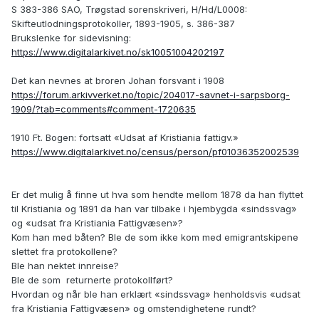
S 383-386 SAO, Trøgstad sorenskriveri, H/Hd/L0008:
Skifteutlodningsprotokoller, 1893-1905, s. 386-387
Brukslenke for sidevisning:
https://www.digitalarkivet.no/sk10051004202197
Det kan nevnes at broren Johan forsvant i 1908
https://forum.arkivverket.no/topic/204017-savnet-i-sarpsborg-
1909/?tab=comments#comment-1720635
1910 Ft. Bogen: fortsatt «Udsat af Kristiania fattigv.»
https://www.digitalarkivet.no/census/person/pf01036352002539
Er det mulig å finne ut hva som hendte mellom 1878 da han flyttet
til Kristiania og 1891 da han var tilbake i hjembygda «sindssvag»
og «udsat fra Kristiania Fattigvæsen»?
Kom han med båten? Ble de som ikke kom med emigrantskipene
slettet fra protokollene?
Ble han nektet innreise?
Ble de som returnerte protokollført?
Hvordan og når ble han erklært «sindssvag» henholdsvis «udsat
fra Kristiania Fattigvæsen» og omstendighetene rundt?