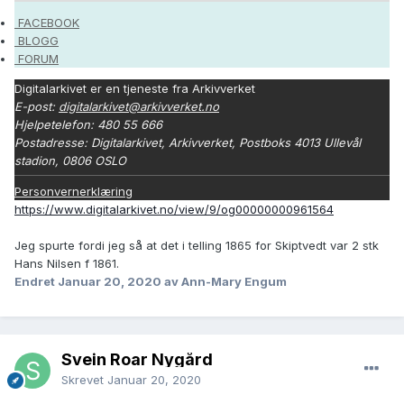
FACEBOOK
BLOGG
FORUM
Digitalarkivet er en tjeneste fra Arkivverket
E-post:
digitalarkivet@arkivverket.no
Hjelpetelefon: 480 55 666
Postadresse: Digitalarkivet, Arkivverket, Postboks 4013 Ullevål
stadion, 0806 OSLO
Personvernerklæring
https://www.digitalarkivet.no/view/9/og00000000961564
Jeg spurte fordi jeg så at det i telling 1865 for Skiptvedt var 2 stk
Hans Nilsen f 1861.
Endret
Januar 20, 2020
av Ann-Mary Engum
Svein Roar Nygård
Skrevet
Januar 20, 2020