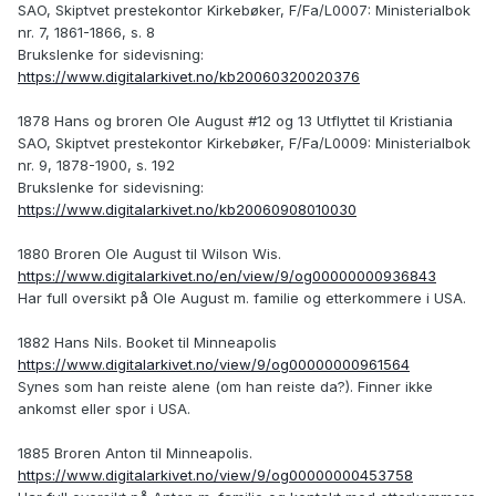
SAO, Skiptvet prestekontor Kirkebøker, F/Fa/L0007: Ministerialbok
nr. 7, 1861-1866, s. 8
Brukslenke for sidevisning:
https://www.digitalarkivet.no/kb20060320020376
1878 Hans og broren Ole August #12 og 13 Utflyttet til Kristiania
SAO, Skiptvet prestekontor Kirkebøker, F/Fa/L0009: Ministerialbok
nr. 9, 1878-1900, s. 192
Brukslenke for sidevisning:
https://www.digitalarkivet.no/kb20060908010030
1880 Broren Ole August til Wilson Wis.
https://www.digitalarkivet.no/en/view/9/og00000000936843
Har full oversikt på Ole August m. familie og etterkommere i USA.
1882 Hans Nils. Booket til Minneapolis
https://www.digitalarkivet.no/view/9/og00000000961564
Synes som han reiste alene (om han reiste da?). Finner ikke
ankomst eller spor i USA.
1885 Broren Anton til Minneapolis.
https://www.digitalarkivet.no/view/9/og00000000453758