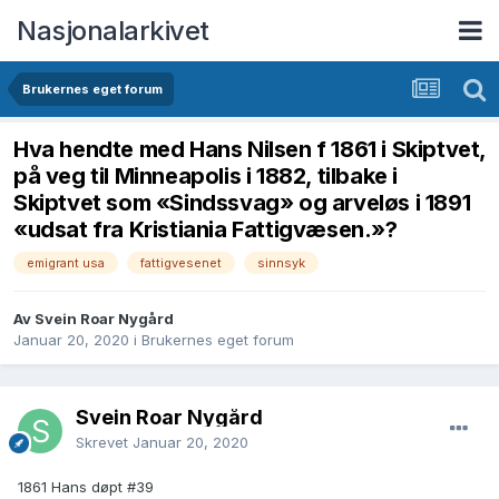
Nasjonalarkivet
Brukernes eget forum
Hva hendte med Hans Nilsen f 1861 i Skiptvet,
på veg til Minneapolis i 1882, tilbake i
Skiptvet som «Sindssvag» og arveløs i 1891
«udsat fra Kristiania Fattigvæsen.»?
emigrant usa
fattigvesenet
sinnsyk
Av Svein Roar Nygård
Januar 20, 2020
i
Brukernes eget forum
Svein Roar Nygård
Skrevet
Januar 20, 2020
1861 Hans døpt #39