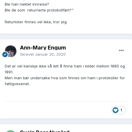
1880 Broren Ole August til Wilson Wis.
Ble han nektet innreise?
https://www.digitalarkivet.no/en/view/9/og00000000936843
Ble de som returnerte protokollført?"
Har full oversikt på Ole August m. familie og etterkommere i
USA.
Returlister finnes vel ikke, tror jeg.
1882 Hans Nils. Booket til Minneapolis
https://www.digitalarkivet.no/view/9/og00000000961564
Synes som han reiste alene (om han reiste da?). Finner ikke
Ann-Mary Engum
ankomst eller spor i USA.
Skrevet
Januar 20, 2020
1885 Broren Anton til Minneapolis.
https://www.digitalarkivet.no/view/9/og00000000453758
Det er vel kanskje ikke så lett å finne ham i kilder mellom 1885 og
Har full oversikt på Anton m. familie og kontakt med
1891.
etterkommere i USA.
Men man bør undersøke hva som finnes om ham i protokoller for
fattigvesenet.
1891 Hans er tilbake i Skiptvet, nå som «Sindssvag» og
«udsat fra Kristiania Fattigvæsen.» på gården Bogen på
andre siden av bygda fra der han var født.
RA, Folketelling 1891 for 0127 Skiptvet herred, 1891, s. 2665
1
Brukslenke for sidevisning:
https://www.digitalarkivet.no/ft10061009291543
Moren døde i 1878, men hans far, søster og svoger samt
broren Johan m familie levde fortsatt i bygda, men jeg har