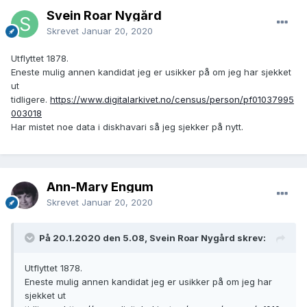
Svein Roar Nygård
1882 Hans Nils. Booket til Minneapolis
https://www.digitalarkivet.no/view/9/og00000000961564
Skrevet
Januar 20, 2020
Synes som han reiste alene (om han reiste da?). Finner ikke
ankomst eller spor i USA.
Utflyttet 1878.
Eneste mulig annen kandidat jeg er usikker på om jeg har sjekket
1885 Broren Anton til Minneapolis.
ut
https://www.digitalarkivet.no/view/9/og00000000453758
tidligere.
https://www.digitalarkivet.no/census/person/pf01037995
Har full oversikt på Anton m. familie og kontakt med
003018
etterkommere i USA.
Har mistet noe data i diskhavari så jeg sjekker på nytt.
1891 Hans er tilbake i Skiptvet, nå som «Sindssvag» og
«udsat fra Kristiania Fattigvæsen.» på gården Bogen på
andre siden av bygda fra der han var født.
Ann-Mary Engum
RA, Folketelling 1891 for 0127 Skiptvet herred, 1891, s. 2665
Skrevet
Januar 20, 2020
Brukslenke for sidevisning:
https://www.digitalarkivet.no/ft10061009291543
Moren døde i 1878, men hans far, søster og svoger samt
På 20.1.2020 den 5.08, Svein Roar Nygård skrev:
broren Johan m familie levde fortsatt i bygda, men jeg har
ikke funnet at han hadde noen form for kontakt med
Utflyttet 1878.
familien.
Eneste mulig annen kandidat jeg er usikker på om jeg har
sjekket ut
1900 Ft. På Baugen (Bogen) «Sindsyg fr 20 aar»