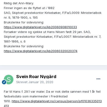
Riktig det Ann-Mary.
Finner ingen av de flyttet ut i 1882
SAO, Skiptvet prestekontor Kirkebøker, F/Fa/L0009: Ministerialbok
nr. 9, 1878-1900, s. 195
Brukslenke for sidevisning:
https://www.digitalarkivet.no/kb20060908010033
Forsøker videre og sjekke ut Hans Nilsen født 29 jan. SAO,
Skiptvet prestekontor Kirkebøker, F/Fa/L0007: Ministerialbok nr. 7,
1861-1866, s. 6
Brukslenke for sidevisning:
https://www.digitalarkivet.no/kb20060320020374
Svein Roar Nygård
Skrevet
Januar 20, 2020
Far til Hans f. 29.1 var maler. Da er nok dette sønnen med 1 år feil
fødselsdato som malermester i Fredrikstad
1910.
https://www.digitalarkivet.no/census/person/pf01036335013
413