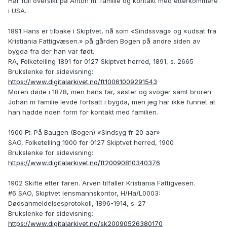
Har full oversikt på Anton m. familie og kontakt med etterkommere
i USA.
1891 Hans er tilbake i Skiptvet, nå som «Sindssvag» og «udsat fra
Kristiania Fattigvæsen.» på gården Bogen på andre siden av
bygda fra der han var født.
RA, Folketelling 1891 for 0127 Skiptvet herred, 1891, s. 2665
Brukslenke for sidevisning:
https://www.digitalarkivet.no/ft10061009291543
Moren døde i 1878, men hans far, søster og svoger samt broren
Johan m familie levde fortsatt i bygda, men jeg har ikke funnet at
han hadde noen form for kontakt med familien.
1900 Ft. På Baugen (Bogen) «Sindsyg fr 20 aar»
SAO, Folketelling 1900 for 0127 Skiptvet herred, 1900
Brukslenke for sidevisning:
https://www.digitalarkivet.no/ft20090810340376
1902 Skifte etter faren. Arven tilfaller Kristiania Fattigvesen.
#6 SAO, Skiptvet lensmannskontor, H/Ha/L0003:
Dødsanmeldelsesprotokoll, 1896-1914, s. 27
Brukslenke for sidevisning:
https://www.digitalarkivet.no/sk20090526380170