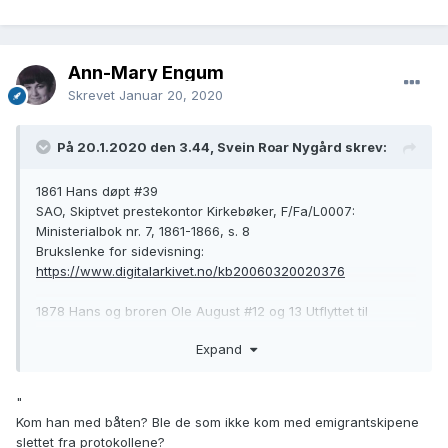
Ann-Mary Engum
Skrevet
Januar 20, 2020
På 20.1.2020 den 3.44, Svein Roar Nygård skrev:
1861 Hans døpt #39
SAO, Skiptvet prestekontor Kirkebøker, F/Fa/L0007:
Ministerialbok nr. 7, 1861-1866, s. 8
Brukslenke for sidevisning:
https://www.digitalarkivet.no/kb20060320020376
1878 Hans og broren Ole August #12 og 13 Utflyttet til
Kristiania
Expand
SAO, Skiptvet prestekontor Kirkebøker, F/Fa/L0009:
Ministerialbok nr. 9, 1878-1900, s. 192
Brukslenke for sidevisning:
"
https://www.digitalarkivet.no/kb20060908010030
Kom han med båten? Ble de som ikke kom med emigrantskipene
slettet fra protokollene?