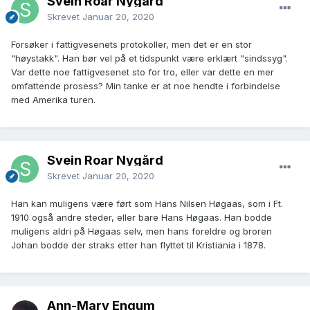
Svein Roar Nygård
ikke funnet at han hadde noen form for kontakt med
Skrevet
Januar 20, 2020
familien.
Forsøker i fattigvesenets protokoller, men det er en stor
1900 Ft. På Baugen (Bogen) «Sindsyg fr 20 aar»
"høystakk". Han bør vel på et tidspunkt være erklært "sindssyg".
SAO, Folketelling 1900 for 0127 Skiptvet herred, 1900
Var dette noe fattigvesenet sto for tro, eller var dette en mer
Brukslenke for sidevisning:
omfattende prosess? Min tanke er at noe hendte i forbindelse
https://www.digitalarkivet.no/ft20090810340376
med Amerika turen.
1902 Skifte etter faren. Arven tilfaller Kristiania Fattigvesen.
#6 SAO, Skiptvet lensmannskontor, H/Ha/L0003:
Dødsanmeldelsesprotokoll, 1896-1914, s. 27
Svein Roar Nygård
Brukslenke for sidevisning:
Skrevet
Januar 20, 2020
https://www.digitalarkivet.no/sk20090526380170
S 383-386 SAO, Trøgstad sorenskriveri, H/Hd/L0008:
Han kan muligens være ført som Hans Nilsen Høgaas, som i Ft.
Skifteutlodningsprotokoller, 1893-1905, s. 386-387
1910 også andre steder, eller bare Hans Høgaas. Han bodde
Brukslenke for sidevisning:
muligens aldri på Høgaas selv, men hans foreldre og broren
https://www.digitalarkivet.no/sk10051004202197
Johan bodde der straks etter han flyttet til Kristiania i 1878.
Det kan nevnes at broren Johan forsvant i 1908
https://forum.arkivverket.no/topic/204017-savnet-i-
sarpsborg-1909/?tab=comments#comment-1720635
Ann-Mary Engum