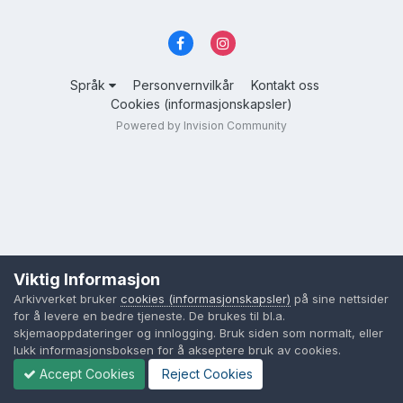
Språk
Personvernvilkår
Kontakt oss
Cookies (informasjonskapsler)
Powered by Invision Community
Viktig Informasjon
Arkivverket bruker
cookies (informasjonskapsler)
på sine nettsider
for å levere en bedre tjeneste. De brukes til bl.a.
skjemaoppdateringer og innlogging. Bruk siden som normalt, eller
lukk informasjonsboksen for å akseptere bruk av cookies.
Accept Cookies
Reject Cookies