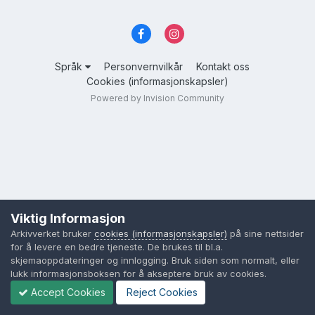
Språk
Personvernvilkår
Kontakt oss
Cookies (informasjonskapsler)
Powered by Invision Community
Viktig Informasjon
Arkivverket bruker
cookies (informasjonskapsler)
på sine nettsider
for å levere en bedre tjeneste. De brukes til bl.a.
skjemaoppdateringer og innlogging. Bruk siden som normalt, eller
lukk informasjonsboksen for å akseptere bruk av cookies.
Accept Cookies
Reject Cookies