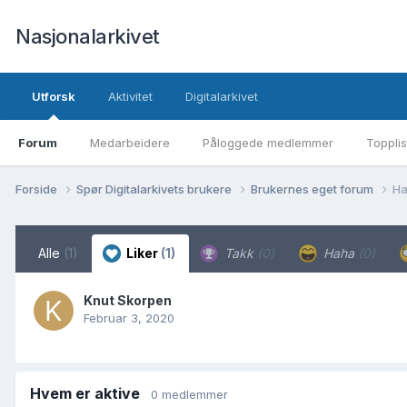
Nasjonalarkivet
Utforsk
Aktivitet
Digitalarkivet
Forum
Medarbeidere
Påloggede medlemmer
Topplis
Forside
Spør Digitalarkivets brukere
Brukernes eget forum
Ha
Alle
(1)
Liker
(1)
Takk
(0)
Haha
(0)
Knut Skorpen
Februar 3, 2020
Hvem er aktive
0 medlemmer