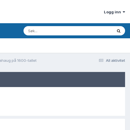
Logg inn
ahaug på 1600-tallet
All aktivitet