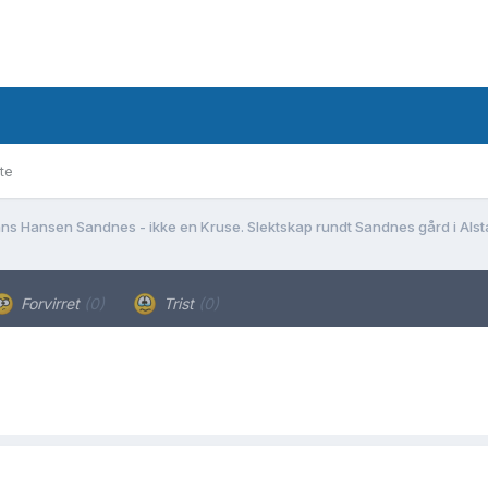
te
ns Hansen Sandnes - ikke en Kruse. Slektskap rundt Sandnes gård i Alst
Forvirret
(0)
Trist
(0)