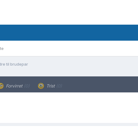
te
dre til brudepar
Forvirret
(0)
Trist
(0)