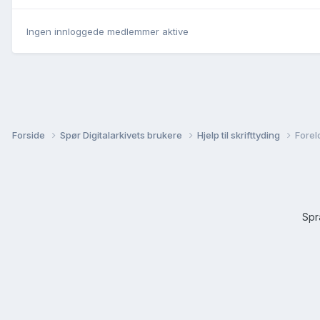
Ingen innloggede medlemmer aktive
Forside
Spør Digitalarkivets brukere
Hjelp til skrifttyding
Forel
Sp