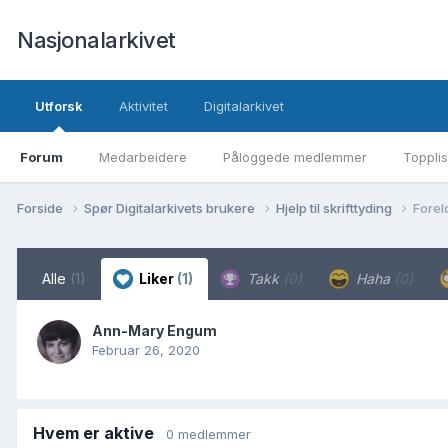
Nasjonalarkivet
Utforsk
Aktivitet
Digitalarkivet
Forum
Medarbeidere
Påloggede medlemmer
Topplis
Forside
Spør Digitalarkivets brukere
Hjelp til skrifttyding
Forel
Alle
(1)
Liker
(1)
Takk
(0)
Haha
(0)
Ann-Mary Engum
Februar 26, 2020
Hvem er aktive
0 medlemmer