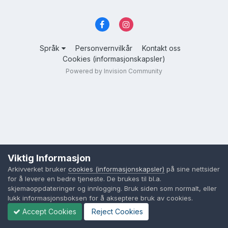
Språk
Personvernvilkår
Kontakt oss
Cookies (informasjonskapsler)
Powered by Invision Community
Viktig Informasjon
Arkivverket bruker
cookies (informasjonskapsler)
på sine nettsider
for å levere en bedre tjeneste. De brukes til bl.a.
skjemaoppdateringer og innlogging. Bruk siden som normalt, eller
lukk informasjonsboksen for å akseptere bruk av cookies.
Accept Cookies
Reject Cookies