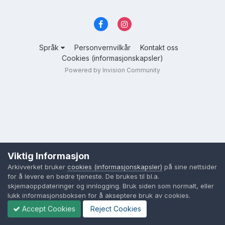
Språk
Personvernvilkår
Kontakt oss
Cookies (informasjonskapsler)
Powered by Invision Community
Viktig Informasjon
Arkivverket bruker
cookies (informasjonskapsler)
på sine nettsider
for å levere en bedre tjeneste. De brukes til bl.a.
skjemaoppdateringer og innlogging. Bruk siden som normalt, eller
lukk informasjonsboksen for å akseptere bruk av cookies.
Accept Cookies
Reject Cookies