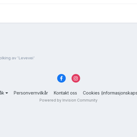
olking av 'Levevei'
råk
Personvernvilkår
Kontakt oss
Cookies (informasjonskaps
Powered by Invision Community