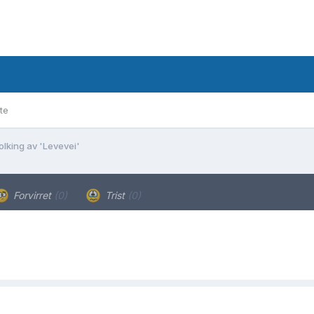
te
olking av 'Levevei'
Forvirret
(0)
Trist
(0)