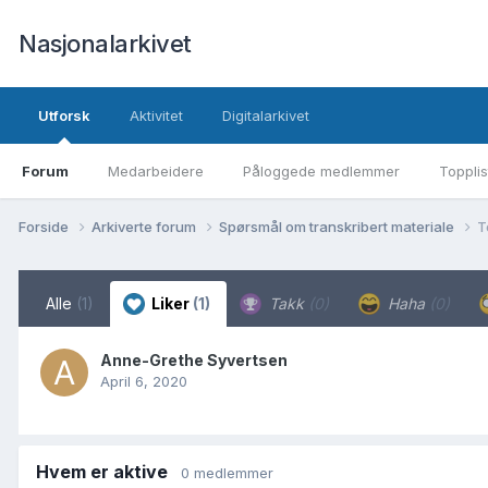
Nasjonalarkivet
Utforsk
Aktivitet
Digitalarkivet
Forum
Medarbeidere
Påloggede medlemmer
Topplis
Forside
Arkiverte forum
Spørsmål om transkribert materiale
T
Alle
(1)
Liker
(1)
Takk
(0)
Haha
(0)
Anne-Grethe Syvertsen
April 6, 2020
Hvem er aktive
0 medlemmer