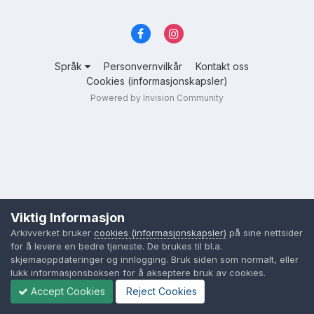
Språk
Personvernvilkår
Kontakt oss
Cookies (informasjonskapsler)
Powered by Invision Community
Viktig Informasjon
Arkivverket bruker
cookies (informasjonskapsler)
på sine nettsider
for å levere en bedre tjeneste. De brukes til bl.a.
skjemaoppdateringer og innlogging. Bruk siden som normalt, eller
lukk informasjonsboksen for å akseptere bruk av cookies.
Accept Cookies
Reject Cookies