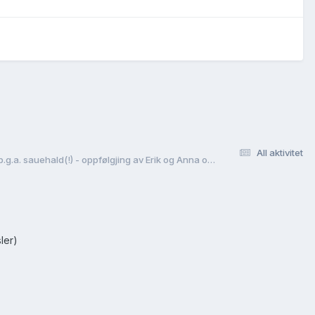
All aktivitet
Erik Jørgenson Natvig (1819- ) og kona Anna Olsdotter (1815- ) til Amerika i 1869 - hamna i California der sonen Jørgen vart myrda av rancharar p.g.a. sauehald(!) - oppfølgjing av Erik og Anna og dei hine borni deira? - Ei uvanleg kjempeutfordring!
ler)