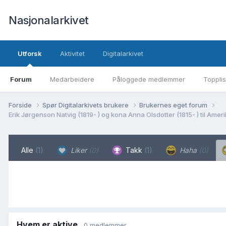
Nasjonalarkivet
Utforsk
Aktivitet
Digitalarkivet
Forum
Medarbeidere
Påloggede medlemmer
Topplis
Forside
Spør Digitalarkivets brukere
Brukernes eget forum
Alle
(1)
Liker
(0)
Takk
(1)
Haha
(0)
Hvem er aktive
0 medlemmer