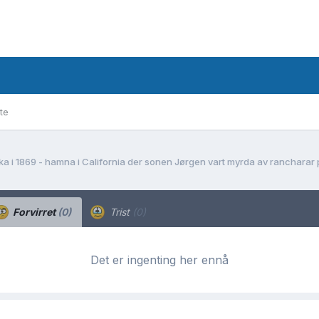
te
Forvirret
(0)
Trist
(0)
Det er ingenting her ennå