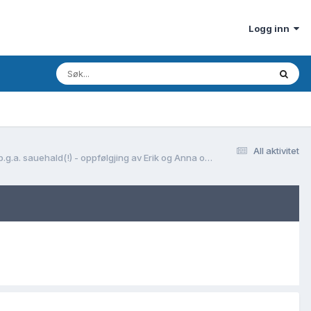
Logg inn
All aktivitet
Erik Jørgenson Natvig (1819- ) og kona Anna Olsdotter (1815- ) til Amerika i 1869 - hamna i California der sonen Jørgen vart myrda av rancharar p.g.a. sauehald(!) - oppfølgjing av Erik og Anna og dei hine borni deira? - Ei uvanleg kjempeutfordring!