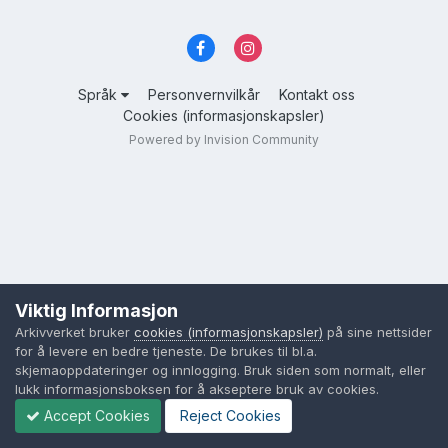
Språk
Personvernvilkår
Kontakt oss
Cookies (informasjonskapsler)
Powered by Invision Community
Viktig Informasjon
Arkivverket bruker
cookies (informasjonskapsler)
på sine nettsider
for å levere en bedre tjeneste. De brukes til bl.a.
skjemaoppdateringer og innlogging. Bruk siden som normalt, eller
lukk informasjonsboksen for å akseptere bruk av cookies.
Accept Cookies
Reject Cookies