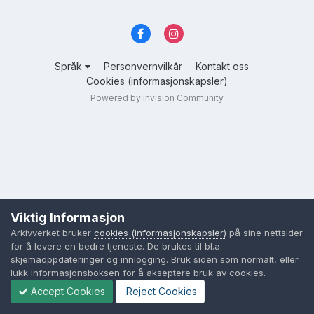
Språk
Personvernvilkår
Kontakt oss
Cookies (informasjonskapsler)
Powered by Invision Community
Viktig Informasjon
Arkivverket bruker
cookies (informasjonskapsler)
på sine nettsider
for å levere en bedre tjeneste. De brukes til bl.a.
skjemaoppdateringer og innlogging. Bruk siden som normalt, eller
lukk informasjonsboksen for å akseptere bruk av cookies.
Accept Cookies
Reject Cookies