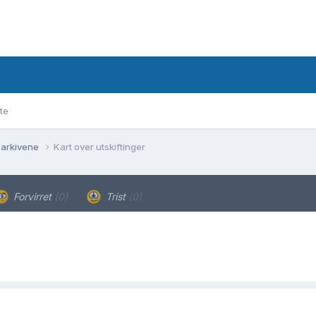
te
 arkivene
Kart over utskiftinger
Forvirret
(0)
Trist
(0)