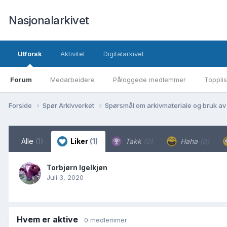
Nasjonalarkivet
Utforsk
Aktivitet
Digitalarkivet
Forum
Medarbeidere
Påloggede medlemmer
Topplis
Forside
Spør Arkivverket
Spørsmål om arkivmateriale og bruk av
Alle
(1)
Liker
(1)
Takk
(0)
Haha
(0)
Torbjørn Igelkjøn
Juli 3, 2020
Hvem er aktive
0 medlemmer