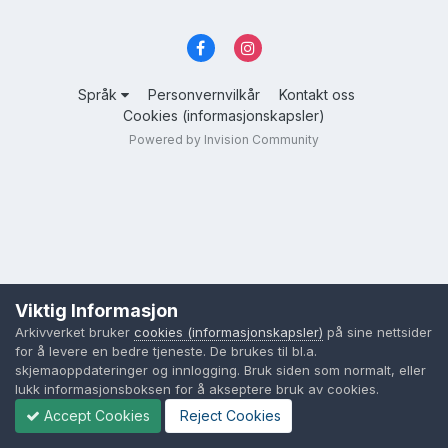
Språk
Personvernvilkår
Kontakt oss
Cookies (informasjonskapsler)
Powered by Invision Community
Viktig Informasjon
Arkivverket bruker
cookies (informasjonskapsler)
på sine nettsider
for å levere en bedre tjeneste. De brukes til bl.a.
skjemaoppdateringer og innlogging. Bruk siden som normalt, eller
lukk informasjonsboksen for å akseptere bruk av cookies.
Accept Cookies
Reject Cookies