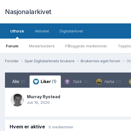
Nasjonalarkivet
Utforsk
Aktivitet
Digitalarkivet
Forum
Medarbeidere
Påloggede medlemmer
Topplis
Forside
Spør Digitalarkivets brukere
Brukernes eget forum
Ol
Alle
(1)
Liker
(1)
Takk
(0)
Haha
(0)
Murray Rystead
Juli 16, 2020
Hvem er aktive
0 medlemmer