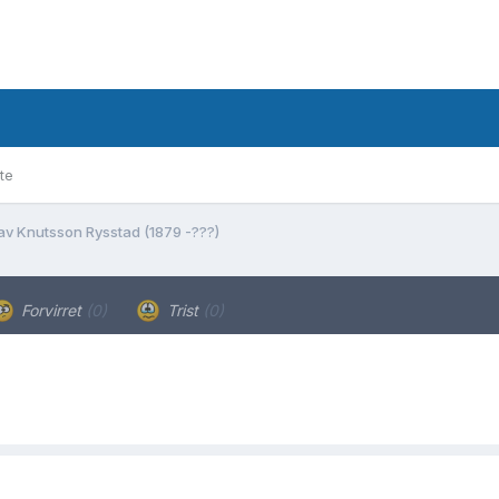
te
av Knutsson Rysstad (1879 -???)
Forvirret
(0)
Trist
(0)