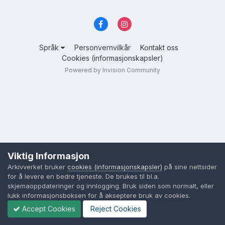
Språk
Personvernvilkår
Kontakt oss
Cookies (informasjonskapsler)
Powered by Invision Community
Viktig Informasjon
Arkivverket bruker
cookies (informasjonskapsler)
på sine nettsider
for å levere en bedre tjeneste. De brukes til bl.a.
skjemaoppdateringer og innlogging. Bruk siden som normalt, eller
lukk informasjonsboksen for å akseptere bruk av cookies.
Accept Cookies
Reject Cookies