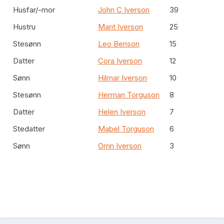
Husfar/-mor
John C Iverson
39
Hustru
Marit Iverson
25
Stesønn
Leo Benson
15
Datter
Cora Iverson
12
Sønn
Hilmar Iverson
10
Stesønn
Herman Torguson
8
Datter
Helen Iverson
7
Stedatter
Mabel Torguson
6
Sønn
Orrin Iverson
3