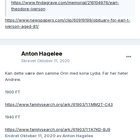
https://www.findagrave.com/memorial/216104976/earl-
theodore-iverson
https://www.newspapers.com/clip/60919199/obituary-for-earl-t-
iverson-aged-81/
Anton Hagelee
Skrevet
Oktober 11, 2020
Kan dette være den samme Orin med kone Lydia. Far her heter
Andrew.
1900 FT
https://www.familysearch.org/ark:/61903/1:1:MM2T-C43
1940 FT
https://www.familysearch.org/ark:/61903/1:1:K7KD-BJ9
Endret
Oktober 11, 2020
av Anton Hagelee