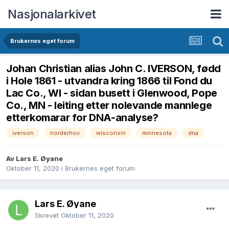
Nasjonalarkivet
Brukernes eget forum
Johan Christian alias John C. IVERSON, fødd
i Hole 1861 - utvandra kring 1866 til Fond du
Lac Co., WI - sidan busett i Glenwood, Pope
Co., MN - leiting etter nolevande mannlege
etterkomarar for DNA-analyse?
iverson
norderhov
wisconsin
minnesota
dna
Av Lars E. Øyane
Oktober 11, 2020
i
Brukernes eget forum
Lars E. Øyane
Skrevet
Oktober 11, 2020