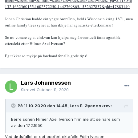
treeid=&personid=&hintid=&usePUB=true&usePUBJs=true&_ga=2.113040
132.1632360155.1602372250-1442769865.1532627837&pId=17883140
Johan Christian hadde ein yngre bror Orin, fødd i Wisconsin kring 1871, men
online family trees syner at han ikkje har agnatiske etterkomarar!
So no vonare eg at einkvan kan hjelpa meg å eventuelt finna agnatisk
etterslekt etter Hilmer Axel Iverson?
Eg takkar so mykje på førehand for alle gode tips!
Lars Johannessen
Skrevet
Oktober 11, 2020
På 11.10.2020 den 14.45, Lars E. Øyane skrev:
Berre sonen Hilmer Axel Iverson finn me att seinare som
avliden 17.2.1950:
Ved dødsfallet er det oppført ektefelle Edith Iverson