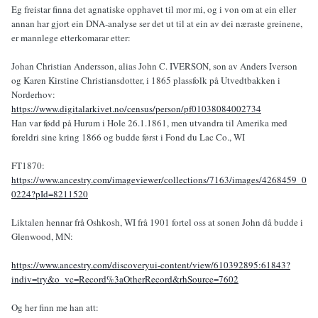
Eg freistar finna det agnatiske opphavet til mor mi, og i von om at ein eller
annan har gjort ein DNA-analyse ser det ut til at ein av dei næraste greinene,
er mannlege etterkomarar etter:
Johan Christian Andersson, alias John C. IVERSON, son av Anders Iverson
og Karen Kirstine Christiansdotter, i 1865 plassfolk på Utvedtbakken i
Norderhov:
https://www.digitalarkivet.no/census/person/pf01038084002734
Han var fødd på Hurum i Hole 26.1.1861, men utvandra til Amerika med
foreldri sine kring 1866 og budde først i Fond du Lac Co., WI
FT1870:
https://www.ancestry.com/imageviewer/collections/7163/images/4268459_0
0224?pId=8211520
Liktalen hennar frå Oshkosh, WI frå 1901 fortel oss at sonen John då budde i
Glenwood, MN:
https://www.ancestry.com/discoveryui-content/view/610392895:61843?
indiv=try&o_vc=Record%3aOtherRecord&rhSource=7602
Og her finn me han att: