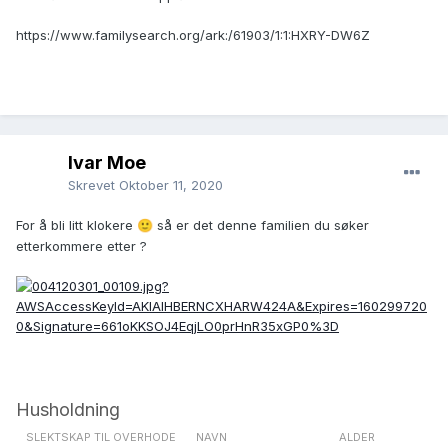
https://www.familysearch.org/ark:/61903/1:1:HXRY-DW6Z
Ivar Moe
Skrevet
Oktober 11, 2020
For å bli litt klokere
så er det denne familien du søker
🙂
etterkommere etter ?
Husholdning
SLEKTSKAP TIL OVERHODE
NAVN
ALDER