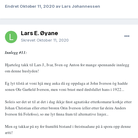
Endret
Oktober 11, 2020
av Lars Johannessen
Lars E. Øyane
Skrevet
Oktober 11, 2020
Innlegg #11:
Hjarteleg takk til Lars J., Ivar, Sven og Anton for mange spennande innlegg
om denne huslyden!
Eg lyt tilstå at voni hjå meg auka då eg oppdaga at John Iverson òg hadde
sonen Ole Garfield Iverson, men voni brast med dødsfallet hans i 1922...
Soleis ser det ut til at det i dag ikkje finst agnatiske etterkomarar korkje etter
Johan Christian eller etter broren Orin Iverson (eller etter far deira Anders
Iverson frå Folefoss), so me lyt finna fram til alternative linjer...
Men eg takkar på ny for framifrå bistand i freistnadane på å spora opp denne
ætti!