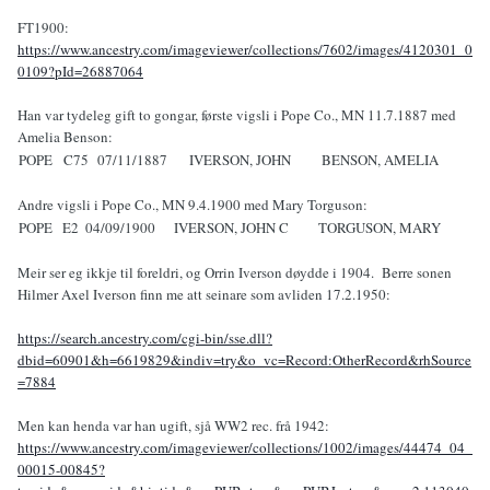
FT1900:
https://www.ancestry.com/imageviewer/collections/7602/images/4120301_0
0109?pId=26887064
Han var tydeleg gift to gongar, første vigsli i Pope Co., MN 11.7.1887 med
Amelia Benson:
POPE
C75
07/11/1887
IVERSON, JOHN
BENSON, AMELIA
Andre vigsli i Pope Co., MN 9.4.1900 med Mary Torguson:
POPE
E2
04/09/1900
IVERSON, JOHN C
TORGUSON, MARY
Meir ser eg ikkje til foreldri, og Orrin Iverson døydde i 1904. Berre sonen
Hilmer Axel Iverson finn me att seinare som avliden 17.2.1950:
https://search.ancestry.com/cgi-bin/sse.dll?
dbid=60901&h=6619829&indiv=try&o_vc=Record:OtherRecord&rhSource
=7884
Men kan henda var han ugift, sjå WW2 rec. frå 1942:
https://www.ancestry.com/imageviewer/collections/1002/images/44474_04_
00015-00845?