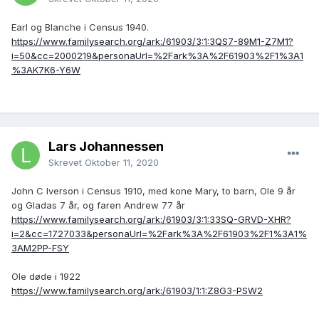
Earl og Blanche i Census 1940.
https://www.familysearch.org/ark:/61903/3:1:3QS7-89M1-Z7M1?
i=50&cc=2000219&personaUrl=%2Fark%3A%2F61903%2F1%3A1
%3AK7K6-Y6W
Lars Johannessen
Skrevet
Oktober 11, 2020
John C Iverson i Census 1910, med kone Mary, to barn, Ole 9 år
og Gladas 7 år, og faren Andrew 77 år
https://www.familysearch.org/ark:/61903/3:1:33SQ-GRVD-XHR?
i=2&cc=1727033&personaUrl=%2Fark%3A%2F61903%2F1%3A1%
3AM2PP-FSY
Ole døde i 1922
https://www.familysearch.org/ark:/61903/1:1:Z8G3-PSW2