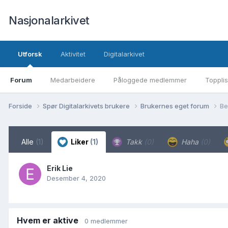
Nasjonalarkivet
Utforsk
Aktivitet
Digitalarkivet
Forum
Medarbeidere
Påloggede medlemmer
Topplis
Forside
Spør Digitalarkivets brukere
Brukernes eget forum
Be
Alle
(1)
Liker
(1)
Takk
(0)
Haha
(0)
Erik Lie
Desember 4, 2020
Hvem er aktive
0 medlemmer