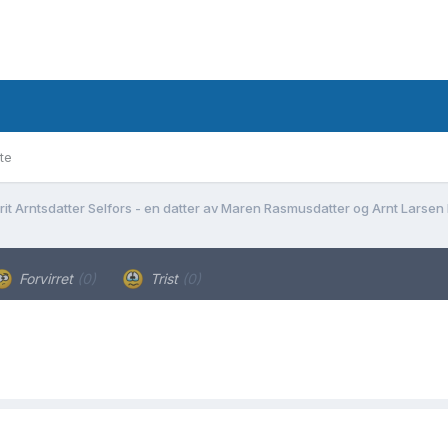
te
rit Arntsdatter Selfors - en datter av Maren Rasmusdatter og Arnt Larsen
Forvirret
(0)
Trist
(0)