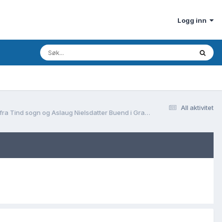
Logg inn
All aktivitet
Fra Gransherad, Telemark til Andebu, Vestfold. Var Kittil Olsen ( født ca. 1753 ) og Ragnhild Olsdatter ( født ca. 1762 ) barn av Ole Kittilsen Moen fra Tind sogn og Aslaug Nielsdatter Buend i Gransherad? Og hvor ble de to barna født?