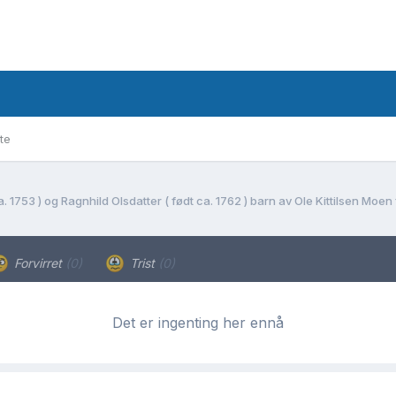
te
Forvirret
(0)
Trist
(0)
Det er ingenting her ennå