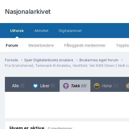
Nasjonalarkivet
Utforsk
Aktivitet
Digitalarkivet
Forum
Medarbeidere
Påloggede medlemmer
Topplis
Forside
Spør Digitalarkivets brukere
Brukernes eget forum
Alle
(1)
Liker
(1)
Takk
(0)
Haha
(0)
Hvem er aktive
0 medlemmer