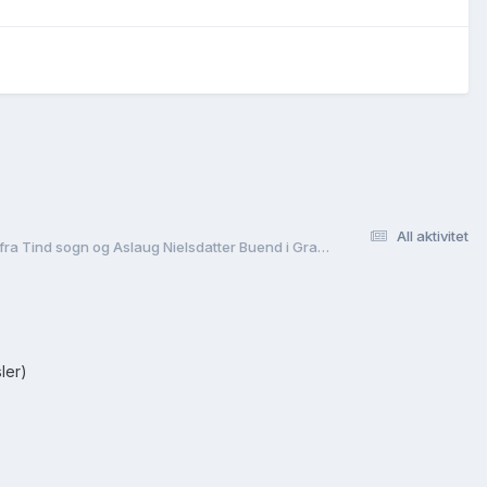
All aktivitet
Fra Gransherad, Telemark til Andebu, Vestfold. Var Kittil Olsen ( født ca. 1753 ) og Ragnhild Olsdatter ( født ca. 1762 ) barn av Ole Kittilsen Moen fra Tind sogn og Aslaug Nielsdatter Buend i Gransherad? Og hvor ble de to barna født?
ler)