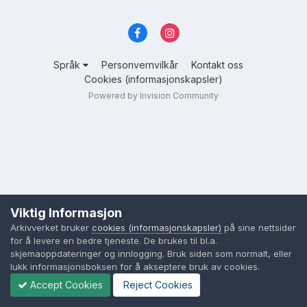
Språk
Personvernvilkår
Kontakt oss
Cookies (informasjonskapsler)
Powered by Invision Community
Viktig Informasjon
Arkivverket bruker
cookies (informasjonskapsler)
på sine nettsider
for å levere en bedre tjeneste. De brukes til bl.a.
skjemaoppdateringer og innlogging. Bruk siden som normalt, eller
lukk informasjonsboksen for å akseptere bruk av cookies.
Accept Cookies
Reject Cookies