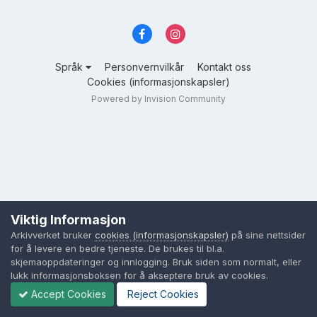
Språk
Personvernvilkår
Kontakt oss
Cookies (informasjonskapsler)
Powered by Invision Community
Viktig Informasjon
Arkivverket bruker
cookies (informasjonskapsler)
på sine nettsider
for å levere en bedre tjeneste. De brukes til bl.a.
skjemaoppdateringer og innlogging. Bruk siden som normalt, eller
lukk informasjonsboksen for å akseptere bruk av cookies.
Accept Cookies
Reject Cookies